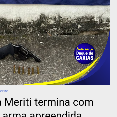
nense
a Meriti termina com
e arma apreendida