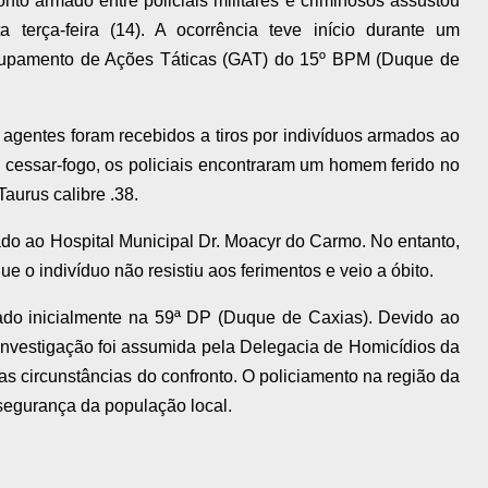
nto armado entre policiais militares e criminosos assustou
 terça-feira (14). A ocorrência teve início durante um
Grupamento de Ações Táticas (GAT) do 15º BPM (Duque de
gentes foram recebidos a tiros por indivíduos armados ao
 cessar-fogo, os policiais encontraram um homem ferido no
Taurus calibre .38.
ado ao Hospital Municipal Dr. Moacyr do Carmo. No entanto,
 o indivíduo não resistiu aos ferimentos e veio a óbito.
trado inicialmente na 59ª DP (Duque de Caxias). Devido ao
a investigação foi assumida pela Delegacia de Homicídios da
 circunstâncias do confronto. O policiamento na região da
 segurança da população local.