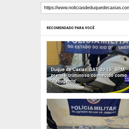
RECOMENDADO PARA VOCÊ
Duque de Caxias: GAT do 15º BPM
prende criminoso conhecido como
‘Rabugento’