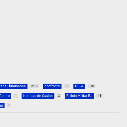
xada Fluminense
confronto
DHBF
2400
18
148
 Carmo
Notícias de Caxias
Polícia Militar RJ
1
2
14
ti
1