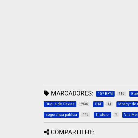
MARCADORES:
15º BPM
Bai
116
Duque de Caxias
GAT
Moacyr do
6936
14
segurança pública
Tiroteio.
Vila Meri
113
1
COMPARTILHE: