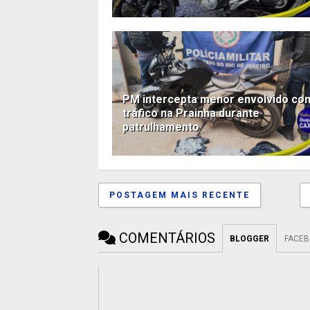
PM intercepta menor envolvido co
tráfico na Prainha durante
patrulhamento
POSTAGEM MAIS RECENTE
COMENTÁRIOS
BLOGGER
FACE