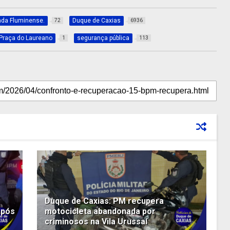
ada Fluminense.
Duque de Caxias
72
6936
Praça do Laureano
segurança pública
1
113
Duque de Caxias: PM recupera
após
motocicleta abandonada por
criminosos na Vila Urussaí