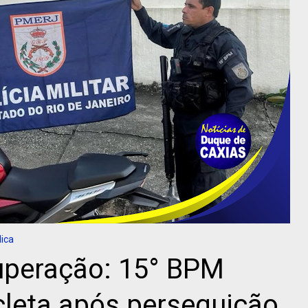
ica
uperação: 15° BPM
cleta após perseguição