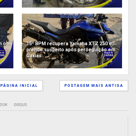
m o
15º BPM recupera Yamaha XTZ 250 e
prende suspeito após perseguição em
Caxias
PÁGINA INICIAL
POSTAGEM MAIS ANTIGA
BOOK
DISQUS