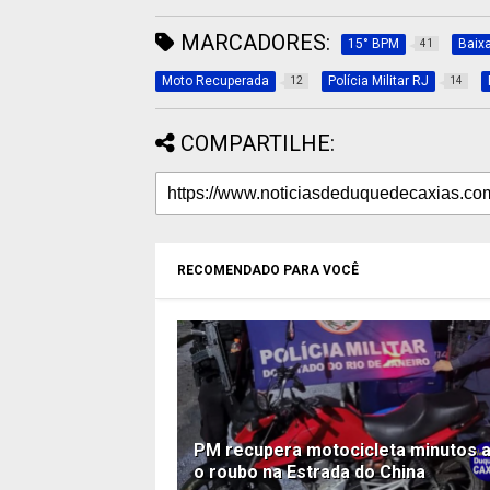
MARCADORES:
15° BPM
Baix
41
Moto Recuperada
Polícia Militar RJ
12
14
COMPARTILHE:
RECOMENDADO PARA VOCÊ
PM recupera motocicleta minutos 
o roubo na Estrada do China