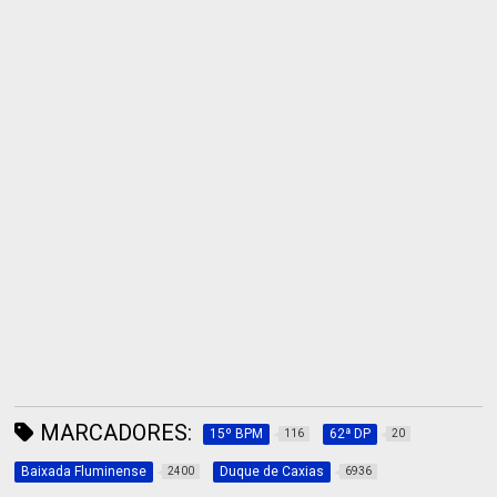
MARCADORES:
15º BPM
62ª DP
116
20
Baixada Fluminense
Duque de Caxias
2400
6936