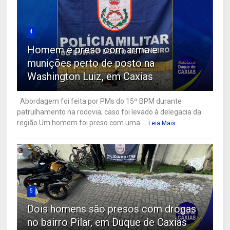
4
Homem é preso com arma e
munições perto de posto na
Washington Luiz, em Caxias
Abordagem foi feita por PMs do 15º BPM durante
patrulhamento na rodovia; caso foi levado à delegacia da
região Um homem foi preso com uma ...
Leia Mais
5
Dois homens são presos com drogas
no bairro Pilar, em Duque de Caxias