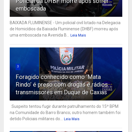
Policial da DHBF morre após sofrer
emboscada
BAIXADA FLUMINENSE - Um policial civil lotado na Delegacia
de Homicídios da Baixada Fluminense (DHBF) morreu após
uma emboscada na Avenida B...
Leia Mais
3
Foragido conhecido como ‘Mata
Rindo’ é preso com drogas e rádios
transmissores em Duque de Caxias
Suspeito tentou fugir durante patrulhamento do 15º BPM
na Comunidade do Barro Branco; outro homem também foi
detido Policiais militares do...
Leia Mais