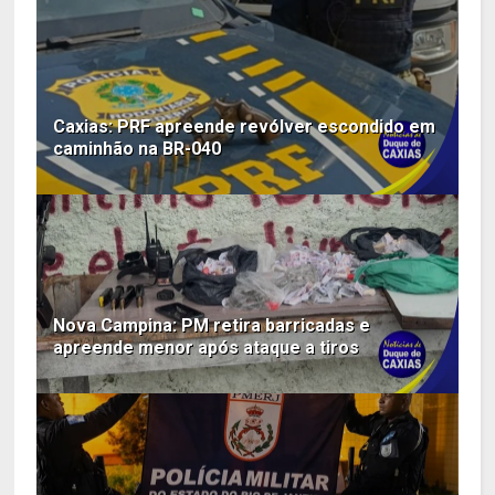
Caxias: PRF apreende revólver escondido em
caminhão na BR-040
Nova Campina: PM retira barricadas e
apreende menor após ataque a tiros