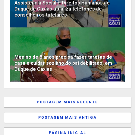
Assistência Social e Direitos Humanos de
Duque de Caxias atualiza telefones de
conselheiros tutelares
Menino de 8 anos precisa fazer tarefas de
casa e cuidar sozinho do pai debilitado, em
Duque de Caxias
POSTAGEM MAIS RECENTE
POSTAGEM MAIS ANTIGA
PÁGINA INICIAL