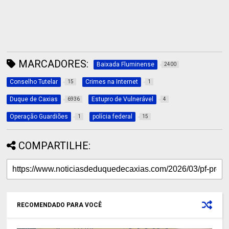
MARCADORES:
Baixada Fluminense
2400
Conselho Tutelar
Crimes na Internet
15
1
Duque de Caxias
Estupro de Vulnerável
6936
4
Operação Guardiões
polícia federal
1
15
COMPARTILHE:
RECOMENDADO PARA VOCÊ