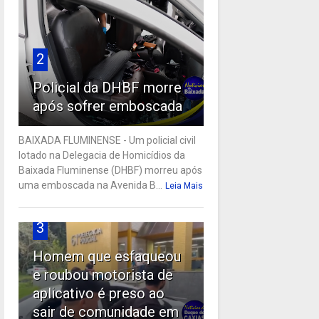
2
Policial da DHBF morre
após sofrer emboscada
BAIXADA FLUMINENSE - Um policial civil
lotado na Delegacia de Homicídios da
Baixada Fluminense (DHBF) morreu após
uma emboscada na Avenida B...
Leia Mais
3
Homem que esfaqueou
e roubou motorista de
aplicativo é preso ao
sair de comunidade em