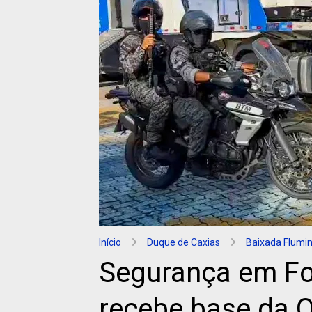
Início
Duque de Caxias
Baixada Flumi
Segurança em Foc
recebe base da 