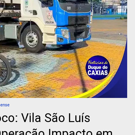
nense
o: Vila São Luís
Operação Impacto em