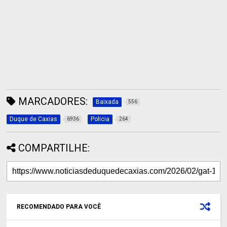
MARCADORES:
Baixada
556
Duque de Caxias
Policia
6936
264
COMPARTILHE:
RECOMENDADO PARA VOCÊ