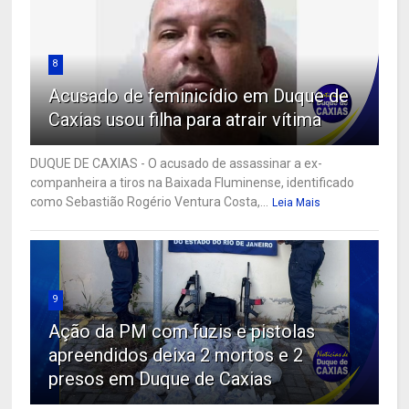
8
Acusado de feminicídio em Duque de
Caxias usou filha para atrair vítima
DUQUE DE CAXIAS - O acusado de assassinar a ex-
companheira a tiros na Baixada Fluminense, identificado
como Sebastião Rogério Ventura Costa,...
Leia Mais
9
Ação da PM com fuzis e pistolas
apreendidos deixa 2 mortos e 2
presos em Duque de Caxias