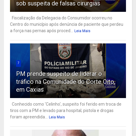
sob suspeita de falsas cirurgias
Fiscalização da Delegacia do Consumidor ocorreu no
Centro do município após denúncia de paciente que perdeu
a força nas pernas após proced...
Leia Mais
7
PM prende suspeito de liderar o
tráfico na Comunidade do Corte Oito,
em Caxias
Conhecido como 'Celinho', suspeito foi ferido em troca de
tiros com a PM e levado para hospital; pistola e drogas
foram apreendida...
Leia Mais