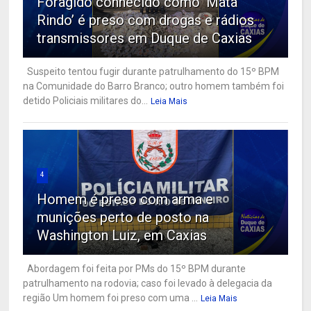
Foragido conhecido como ‘Mata
Rindo’ é preso com drogas e rádios
transmissores em Duque de Caxias
Suspeito tentou fugir durante patrulhamento do 15º BPM
na Comunidade do Barro Branco; outro homem também foi
detido Policiais militares do...
Leia Mais
4
Homem é preso com arma e
munições perto de posto na
Washington Luiz, em Caxias
Abordagem foi feita por PMs do 15º BPM durante
patrulhamento na rodovia; caso foi levado à delegacia da
região Um homem foi preso com uma ...
Leia Mais