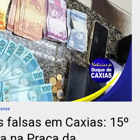
nense
 falsas em Caxias: 15º
a na Praça da