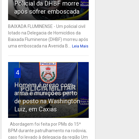
Policial da DHBF morre
após sofrer emboscada
BAIXADA FLUMINENSE - Um policial civil
lotado na Delegacia de Homicídios da
Baixada Fluminense (DHBF) morreu após
uma emboscada na Avenida B...
Leia Mais
4
Homem é preso com
arma e munições perto
de posto na Washington
Luiz, em Caxias
Abordagem foi feita por PMs do 15º
BPM durante patrulhamento na rodovia;
caso foi levado à delegacia da região Um