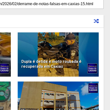
Dupla é detida e moto roubada é
recuperada em Caxias