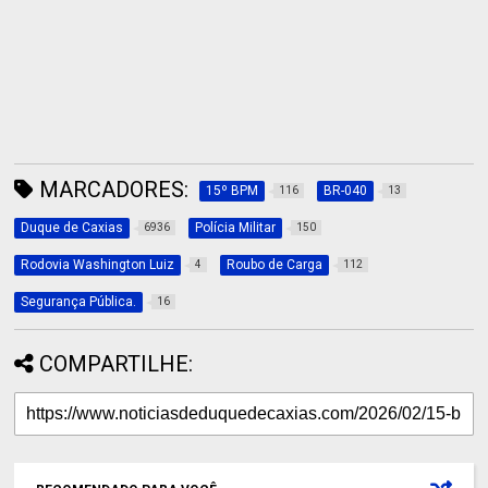
MARCADORES:
15º BPM
BR-040
116
13
Duque de Caxias
Polícia Militar
6936
150
Rodovia Washington Luiz
Roubo de Carga
4
112
Segurança Pública.
16
COMPARTILHE: