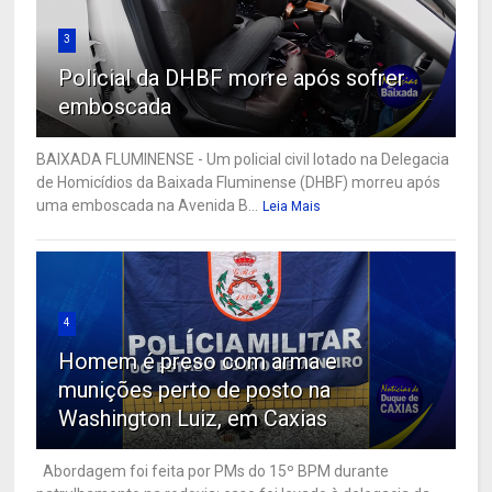
3
Policial da DHBF morre após sofrer
emboscada
BAIXADA FLUMINENSE - Um policial civil lotado na Delegacia
de Homicídios da Baixada Fluminense (DHBF) morreu após
uma emboscada na Avenida B...
Leia Mais
4
Homem é preso com arma e
munições perto de posto na
Washington Luiz, em Caxias
Abordagem foi feita por PMs do 15º BPM durante