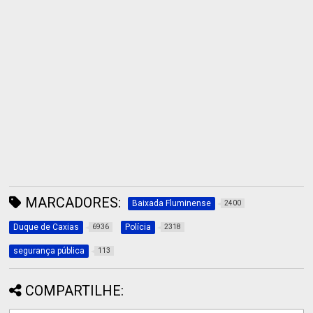
MARCADORES:
Baixada Fluminense
2400
Duque de Caxias
Polícia
6936
2318
segurança pública
113
COMPARTILHE: