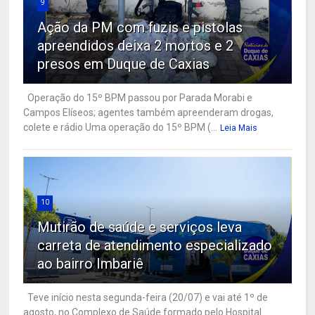
9
Ação da PM com fuzis e pistolas
apreendidos deixa 2 mortos e 2
presos em Duque de Caxias
Operação do 15º BPM passou por Parada Morabi e
Campos Elíseos; agentes também apreenderam drogas,
colete e rádio Uma operação do 15º BPM (...
Leia Mais
10
Mutirão de saúde e serviços leva
carreta de atendimento especializado
ao bairro Imbariê
Teve início nesta segunda-feira (20/07) e vai até 1º de
agosto, no Complexo de Saúde formado pelo Hospital