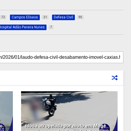
Campos Elíseos
Defesa Civil
72
21
95
Hospital Adão Pereira Nunes
7
e
so
Idosa atropelada por moto em Magé