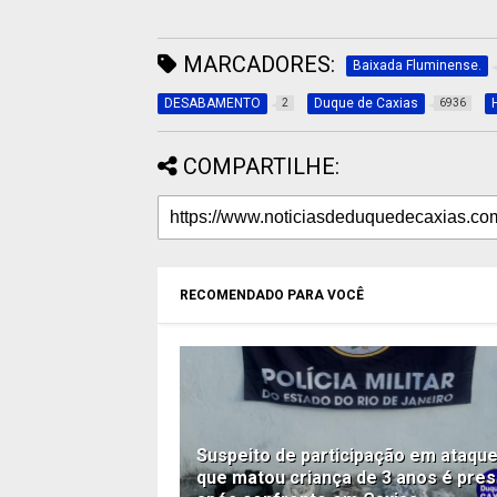
MARCADORES:
Baixada Fluminense.
DESABAMENTO
Duque de Caxias
2
6936
COMPARTILHE:
RECOMENDADO PARA VOCÊ
Suspeito de participação em ataqu
que matou criança de 3 anos é pre