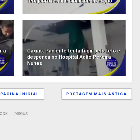
tem piora renal e sinais de infecção
r a
Caxias: Paciente tenta fugir pelo teto e
despenca no Hospital Adão Pereira
Nunes
PÁGINA INICIAL
POSTAGEM MAIS ANTIGA
BOOK
DISQUS