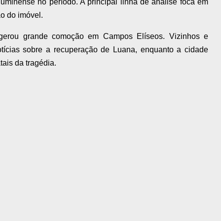
uminense no período. A principal linha de análise foca em
ão do imóvel.
erou grande comoção em Campos Elíseos. Vizinhos e
tícias sobre a recuperação de Luana, enquanto a cidade
tais da tragédia.