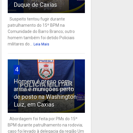
Duque de Caxias
Suspeito tentou fugir durante
patrulhamento do 15º BPM na
Comunidade do Barro Branco; outro
homem também foi detido Policiais
militares do...
Leia Mais
4
Homem é preso com
arma e munições perto
de posto na Washington
Luiz, em Caxias
Abordagem foi feita por PMs do 15º
BPM durante patrulhamento na rodovia;
caso foi levado à delegacia da região Um