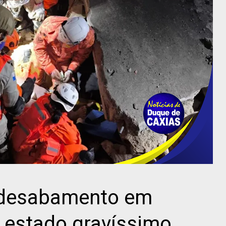
 desabamento em
 estado gravíssimo