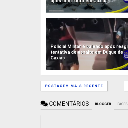
após confronto em Caxias
Policial Militar é baleado após reagi
tentativa de assalto em Duque de
Caxias
POSTAGEM MAIS RECENTE
COMENTÁRIOS
BLOGGER
FACE