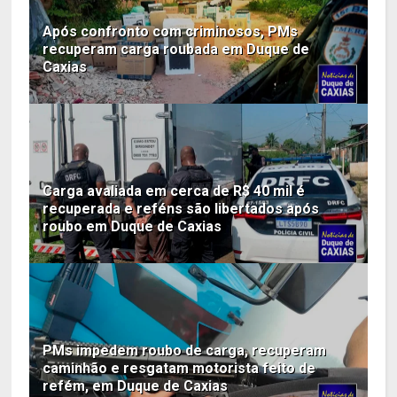
Após confronto com criminosos, PMs
recuperam carga roubada em Duque de
Caxias
Carga avaliada em cerca de R$ 40 mil é
recuperada e reféns são libertados após
roubo em Duque de Caxias
PMs impedem roubo de carga, recuperam
caminhão e resgatam motorista feito de
refém, em Duque de Caxias