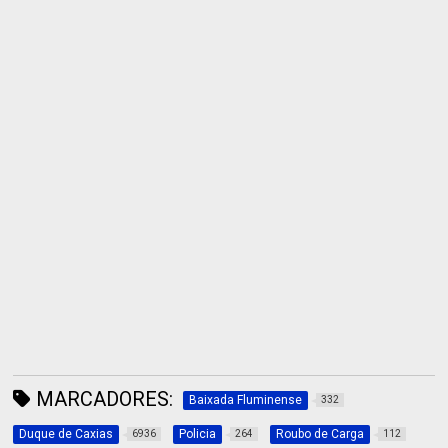
MARCADORES:
Baixada Fluminense
332
Duque de Caxias
Policia
Roubo de Carga
6936
264
112