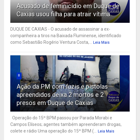
Acusado de feminicídio em Duque de
Caxias usou filha para atrair vítima
DUQUE DE CAXIAS - O acusado de assassinar a ex-
companheira a tiros na Baixada Fluminense, identificado
como Sebastião Rogério Ventura Costa,...
Leia Mais
8
Ação da PM com fuzis e pistolas
apreendidos deixa 2 mortos e 2
presos em Duque de Caxias
Operação do 15º BPM passou por Parada Morabi e
Campos Elíseos; agentes também apreenderam drogas,
colete e rádio Uma operação do 15º BPM (...
Leia Mais