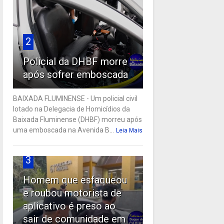
2
Policial da DHBF morre
após sofrer emboscada
BAIXADA FLUMINENSE - Um policial civil
lotado na Delegacia de Homicídios da
Baixada Fluminense (DHBF) morreu após
uma emboscada na Avenida B...
Leia Mais
3
Homem que esfaqueou
e roubou motorista de
aplicativo é preso ao
sair de comunidade em