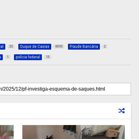
al
Duque de Caxias
Fraude Bancária
25
6935
2
a
polícia federal
1
15