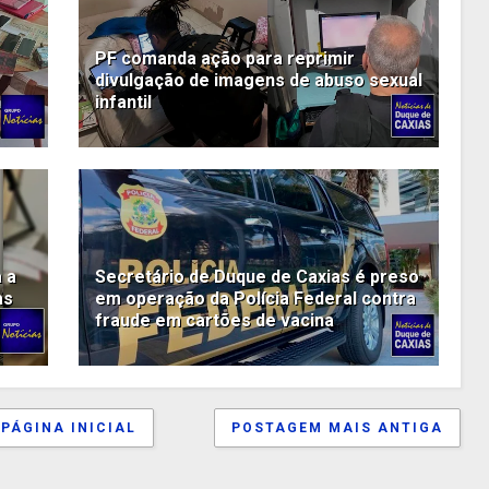
PF comanda ação para reprimir
divulgação de imagens de abuso sexual
infantil
 a
Secretário de Duque de Caxias é preso
as
em operação da Polícia Federal contra
fraude em cartões de vacina
PÁGINA INICIAL
POSTAGEM MAIS ANTIGA