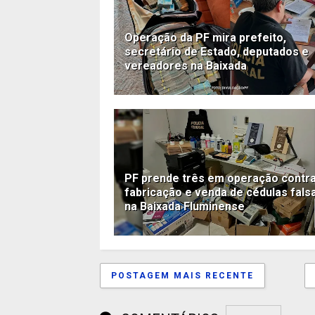
Operação da PF mira prefeito,
secretário de Estado, deputados e
vereadores na Baixada
PF prende três em operação contra
fabricação e venda de cédulas fals
na Baixada Fluminense
POSTAGEM MAIS RECENTE