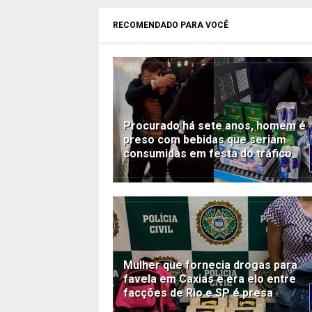
RECOMENDADO PARA VOCÊ
Procurado há sete anos, homem é
preso com bebidas que seriam
consumidas em festa do tráfico
Mulher que fornecia drogas para
favela em Caxias e era elo entre
facções de Rio e SP é presa