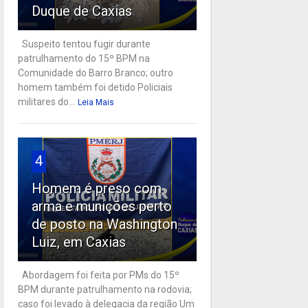
Duque de Caxias
Suspeito tentou fugir durante
patrulhamento do 15º BPM na
Comunidade do Barro Branco; outro
homem também foi detido Policiais
militares do...
Leia Mais
4
Homem é preso com
arma e munições perto
de posto na Washington
Luiz, em Caxias
Abordagem foi feita por PMs do 15º
BPM durante patrulhamento na rodovia;
caso foi levado à delegacia da região Um