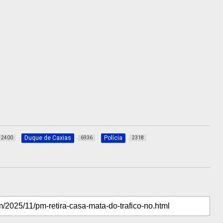
Duque de Caxias
Polícia
2400
6936
2318