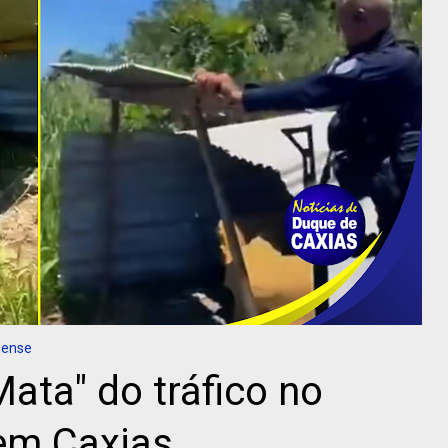
nense
ata" do tráfico no
 em Caxias