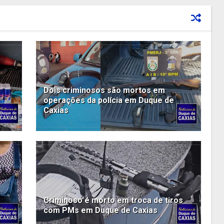
Dois criminosos são mortos em
operações da polícia em Duque de
Caxias
Criminoso é morto em troca de tiros
com PMs em Duque de Caxias