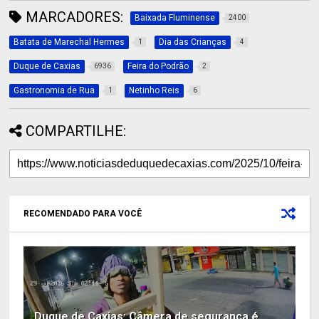
MARCADORES:
Baixada Fluminense
2400
Batata de Marechal Hermes
Dia das Crianças
1
4
Duque de Caxias
Feira do Podrão
6936
2
Gastronomia de Rua
Netinho Reis
1
6
COMPARTILHE:
RECOMENDADO PARA VOCÊ
Duque de Caxias: Câmera de segurança é