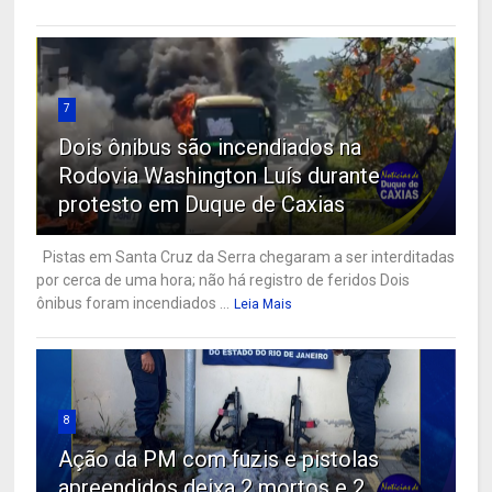
7
Dois ônibus são incendiados na
Rodovia Washington Luís durante
protesto em Duque de Caxias
Pistas em Santa Cruz da Serra chegaram a ser interditadas
por cerca de uma hora; não há registro de feridos Dois
ônibus foram incendiados ...
Leia Mais
8
Ação da PM com fuzis e pistolas
apreendidos deixa 2 mortos e 2