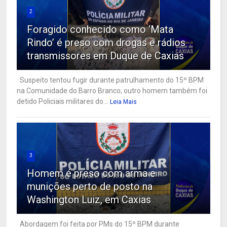
2
Foragido conhecido como ‘Mata
Rindo’ é preso com drogas e rádios
transmissores em Duque de Caxias
Suspeito tentou fugir durante patrulhamento do 15º BPM
na Comunidade do Barro Branco; outro homem também foi
detido Policiais militares do...
Leia Mais
3
Homem é preso com arma e
munições perto de posto na
Washington Luiz, em Caxias
Abordagem foi feita por PMs do 15º BPM durante