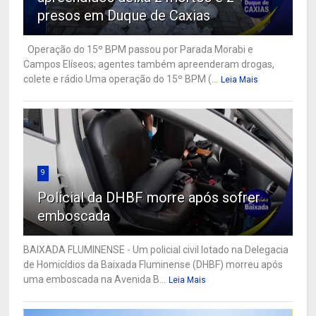
presos em Duque de Caxias
Operação do 15º BPM passou por Parada Morabi e
Campos Elíseos; agentes também apreenderam drogas,
colete e rádio Uma operação do 15º BPM (...
Leia Mais
9
Policial da DHBF morre após sofrer
emboscada
BAIXADA FLUMINENSE - Um policial civil lotado na Delegacia
de Homicídios da Baixada Fluminense (DHBF) morreu após
uma emboscada na Avenida B...
Leia Mais