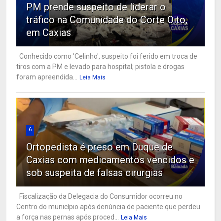
PM prende suspeito de liderar o
tráfico na Comunidade do Corte Oito,
em Caxias
Conhecido como 'Celinho', suspeito foi ferido em troca de
tiros com a PM e levado para hospital; pistola e drogas
foram apreendida...
Leia Mais
6
Ortopedista é preso em Duque de
Caxias com medicamentos vencidos e
sob suspeita de falsas cirurgias
Fiscalização da Delegacia do Consumidor ocorreu no
Centro do município após denúncia de paciente que perdeu
a força nas pernas após proced...
Leia Mais