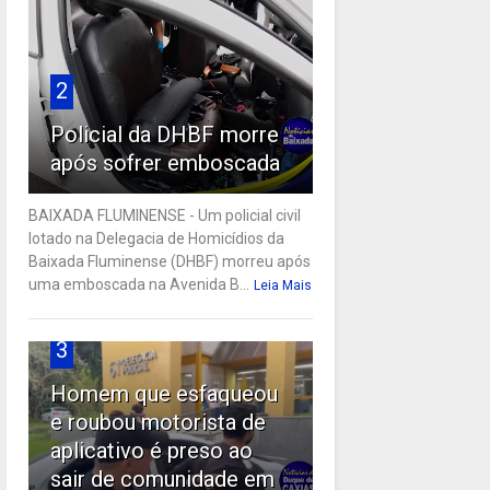
2
Policial da DHBF morre
após sofrer emboscada
BAIXADA FLUMINENSE - Um policial civil
lotado na Delegacia de Homicídios da
Baixada Fluminense (DHBF) morreu após
uma emboscada na Avenida B...
Leia Mais
3
Homem que esfaqueou
e roubou motorista de
aplicativo é preso ao
sair de comunidade em