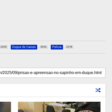
Duque de Caxias
Polícia
2400
6936
2318