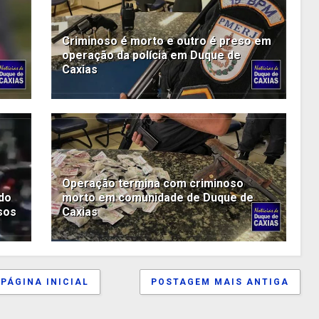
Criminoso é morto e outro é preso em
operação da polícia em Duque de
Caxias
Operação termina com criminoso
do
morto em comunidade de Duque de
sos
Caxias
PÁGINA INICIAL
POSTAGEM MAIS ANTIGA