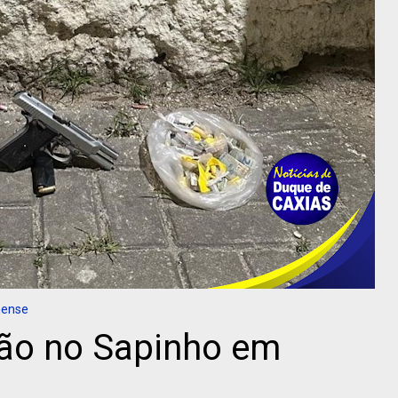
nense
são no Sapinho em