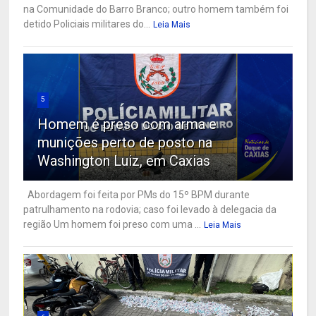
na Comunidade do Barro Branco; outro homem também foi
detido Policiais militares do...
Leia Mais
5
Homem é preso com arma e
munições perto de posto na
Washington Luiz, em Caxias
Abordagem foi feita por PMs do 15º BPM durante
patrulhamento na rodovia; caso foi levado à delegacia da
região Um homem foi preso com uma ...
Leia Mais