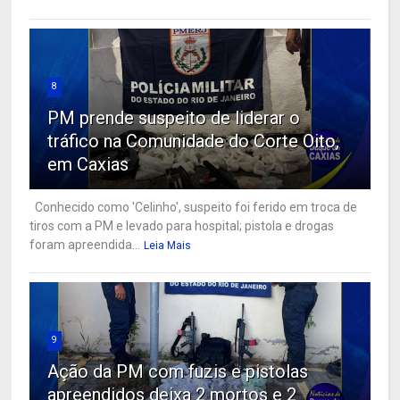
8
PM prende suspeito de liderar o
tráfico na Comunidade do Corte Oito,
em Caxias
Conhecido como 'Celinho', suspeito foi ferido em troca de
tiros com a PM e levado para hospital; pistola e drogas
foram apreendida...
Leia Mais
9
Ação da PM com fuzis e pistolas
apreendidos deixa 2 mortos e 2