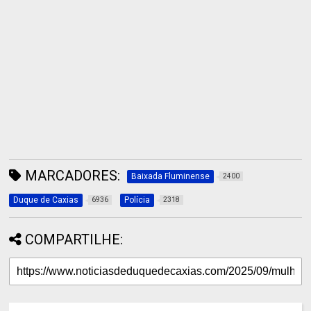
MARCADORES:
Baixada Fluminense
2400
Duque de Caxias
Polícia
6936
2318
COMPARTILHE: