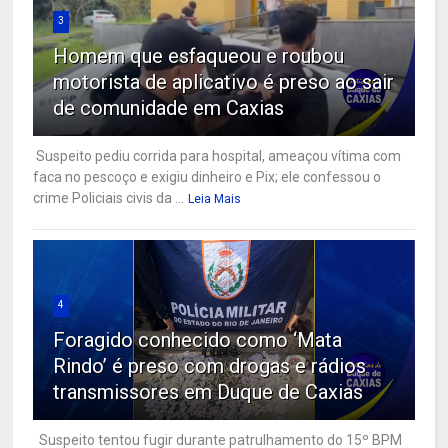
3
Homem que esfaqueou e roubou
motorista de aplicativo é preso ao sair
de comunidade em Caxias
Suspeito pediu corrida para hospital, ameaçou vítima com
faca no pescoço e exigiu dinheiro e Pix; ele confessou o
crime Policiais civis da ...
Leia Mais
4
Foragido conhecido como ‘Mata
Rindo’ é preso com drogas e rádios
transmissores em Duque de Caxias
Suspeito tentou fugir durante patrulhamento do 15º BPM