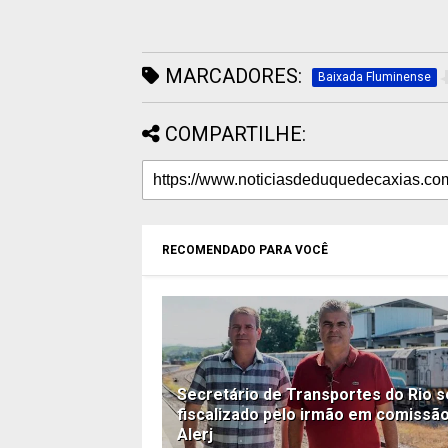
MARCADORES:
Baixada Fluminense
COMPARTILHE:
RECOMENDADO PARA VOCÊ
Secretário de Transportes do Rio s
fiscalizado pelo irmão em comissã
Alerj