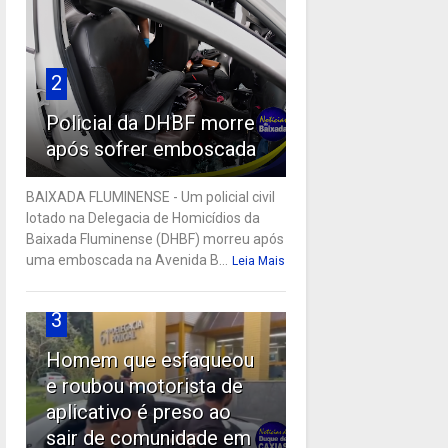
2
Policial da DHBF morre
após sofrer emboscada
BAIXADA FLUMINENSE - Um policial civil
lotado na Delegacia de Homicídios da
Baixada Fluminense (DHBF) morreu após
uma emboscada na Avenida B...
Leia Mais
3
Homem que esfaqueou
e roubou motorista de
aplicativo é preso ao
sair de comunidade em