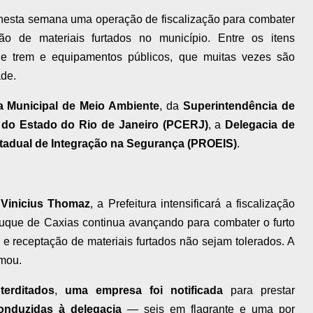
 nesta semana uma operação de fiscalização para combater
ção de materiais furtados no município. Entre os itens
s de trem e equipamentos públicos, que muitas vezes são
ade.
ia Municipal de Meio Ambiente
, da
Superintendência de
il do Estado do Rio de Janeiro (PCERJ)
, a
Delegacia de
adual de Integração na Segurança (PROEIS)
.
,
Vinicius Thomaz
, a Prefeitura intensificará a fiscalização
Duque de Caxias continua avançando para combater o furto
 e receptação de materiais furtados não sejam tolerados. A
rmou.
terditados
,
uma empresa foi notificada
para prestar
onduzidas à delegacia
— seis em flagrante e uma por