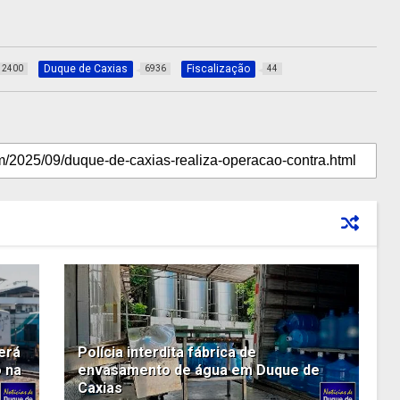
Duque de Caxias
Fiscalização
2400
6936
44
erá
Polícia interdita fábrica de
o na
envasamento de água em Duque de
Caxias