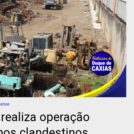
nense
realiza operação
lhos clandestinos