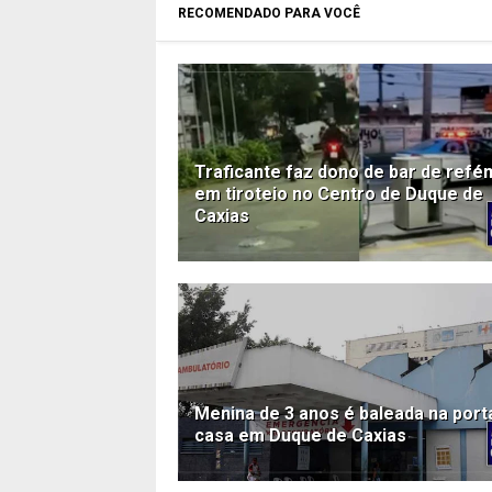
RECOMENDADO PARA VOCÊ
Traficante faz dono de bar de refé
em tiroteio no Centro de Duque de
Caxias
Menina de 3 anos é baleada na port
casa em Duque de Caxias