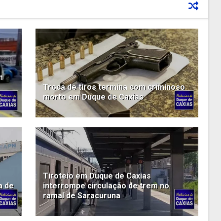
m
Troca de tiros termina com criminoso
morto em Duque de Caxias
Tiroteio em Duque de Caxias
a de
interrompe circulação de trem no
ramal de Saracuruna