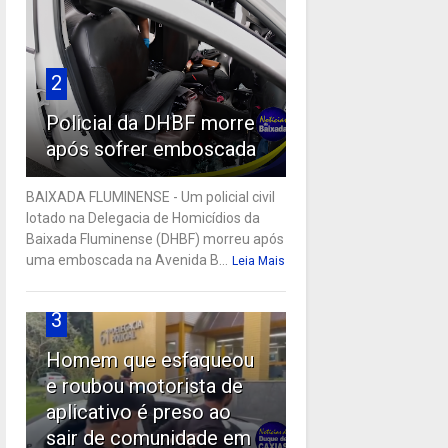
2
Policial da DHBF morre
após sofrer emboscada
BAIXADA FLUMINENSE - Um policial civil
lotado na Delegacia de Homicídios da
Baixada Fluminense (DHBF) morreu após
uma emboscada na Avenida B...
Leia Mais
3
Homem que esfaqueou
e roubou motorista de
aplicativo é preso ao
sair de comunidade em