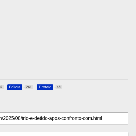
Policia
Tiroteio
35
264
48