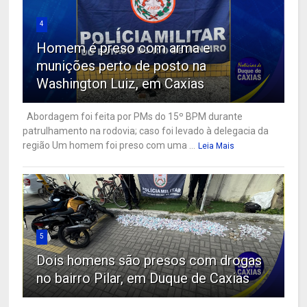
4
Homem é preso com arma e
munições perto de posto na
Washington Luiz, em Caxias
Abordagem foi feita por PMs do 15º BPM durante
patrulhamento na rodovia; caso foi levado à delegacia da
região Um homem foi preso com uma ...
Leia Mais
5
Dois homens são presos com drogas
no bairro Pilar, em Duque de Caxias