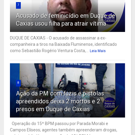
7
Acusado de feminicídio em Duque de
Caxias usou filha para atrair vítima
DUQUE DE CAXIAS - O acusado de assassinar a ex-
companheira a tiros na Baixada Fluminense, identificado
como Sebastião Rogério Ventura Costa,...
Leia Mais
8
Ação da PM com fuzis e pistolas
apreendidos deixa 2 mortos e 2
presos em Duque de Caxias
Operação do 15º BPM passou por Parada Morabi e
Campos Elíseos; agentes também apreenderam drogas,