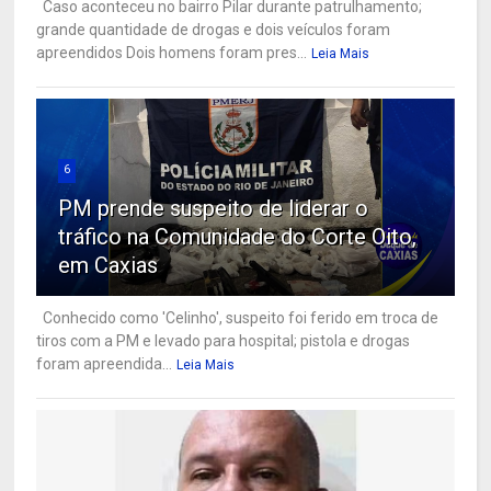
Caso aconteceu no bairro Pilar durante patrulhamento;
grande quantidade de drogas e dois veículos foram
apreendidos Dois homens foram pres...
Leia Mais
6
PM prende suspeito de liderar o
tráfico na Comunidade do Corte Oito,
em Caxias
Conhecido como 'Celinho', suspeito foi ferido em troca de
tiros com a PM e levado para hospital; pistola e drogas
foram apreendida...
Leia Mais