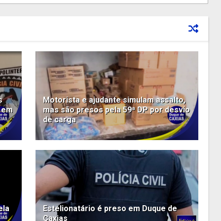
s
Motorista e ajudante simulam assalto,
s em
mas são presos pela 59ª DP por desvio
de carga
ela
Estelionatário é preso em Duque de
Caxias