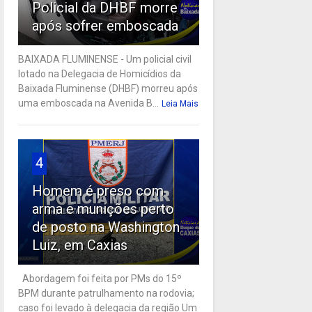
Policial da DHBF morre
após sofrer emboscada
BAIXADA FLUMINENSE - Um policial civil
lotado na Delegacia de Homicídios da
Baixada Fluminense (DHBF) morreu após
uma emboscada na Avenida B...
Leia Mais
4
Homem é preso com
arma e munições perto
de posto na Washington
Luiz, em Caxias
Abordagem foi feita por PMs do 15º
BPM durante patrulhamento na rodovia;
caso foi levado à delegacia da região Um