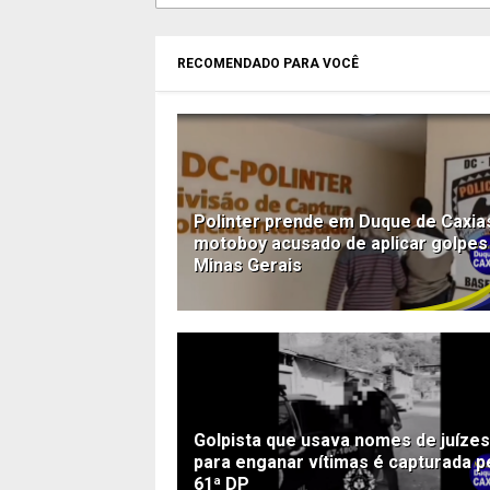
RECOMENDADO PARA VOCÊ
Polinter prende em Duque de Caxia
motoboy acusado de aplicar golpe
Minas Gerais
Golpista que usava nomes de juízes
para enganar vítimas é capturada p
61ª DP