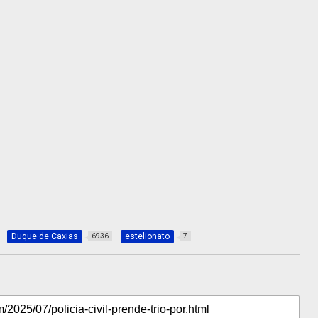
Duque de Caxias
estelionato
6936
7