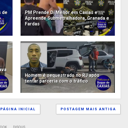
s de
PM Prende Di Menor em Caxias e
o
Apreende Submetralhadora, Granada e
Fardas
ava
Homem é sequestrado no RJ após
tentar parceria com o tráfico
PÁGINA INICIAL
POSTAGEM MAIS ANTIGA
BOOK
DISQUS