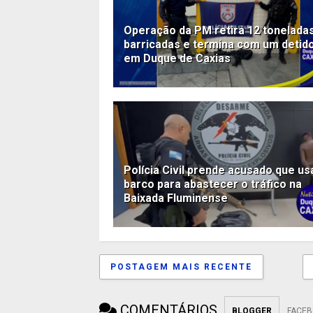
Operação da PM retira 12 tonelada
barricadas e termina com um detid
em Duque de Caxias
Polícia Civil prende acusado que us
barco para abastecer o tráfico na
Baixada Fluminense
POSTAGEM MAIS RECENTE
COMENTÁRIOS
BLOGGER
FACE