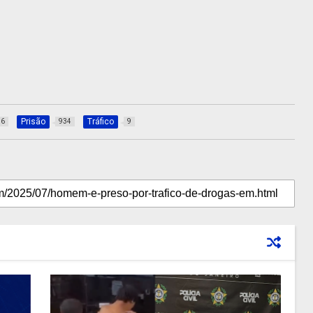
Prisão
Tráfico
36
934
9