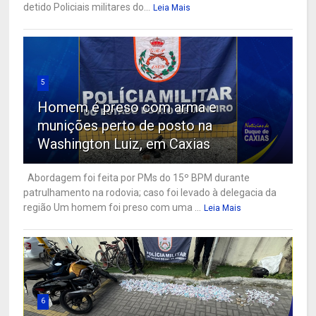
detido Policiais militares do...
Leia Mais
5
Homem é preso com arma e
munições perto de posto na
Washington Luiz, em Caxias
Abordagem foi feita por PMs do 15º BPM durante
patrulhamento na rodovia; caso foi levado à delegacia da
região Um homem foi preso com uma ...
Leia Mais
6