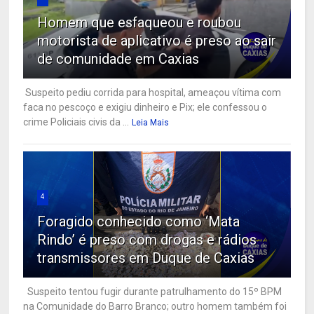
Homem que esfaqueou e roubou
motorista de aplicativo é preso ao sair
de comunidade em Caxias
Suspeito pediu corrida para hospital, ameaçou vítima com
faca no pescoço e exigiu dinheiro e Pix; ele confessou o
crime Policiais civis da ...
Leia Mais
4
Foragido conhecido como ‘Mata
Rindo’ é preso com drogas e rádios
transmissores em Duque de Caxias
Suspeito tentou fugir durante patrulhamento do 15º BPM
na Comunidade do Barro Branco; outro homem também foi