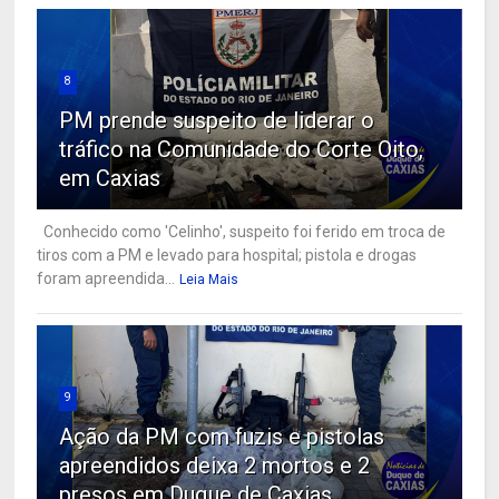
8
PM prende suspeito de liderar o
tráfico na Comunidade do Corte Oito,
em Caxias
Conhecido como 'Celinho', suspeito foi ferido em troca de
tiros com a PM e levado para hospital; pistola e drogas
foram apreendida...
Leia Mais
9
Ação da PM com fuzis e pistolas
apreendidos deixa 2 mortos e 2
presos em Duque de Caxias