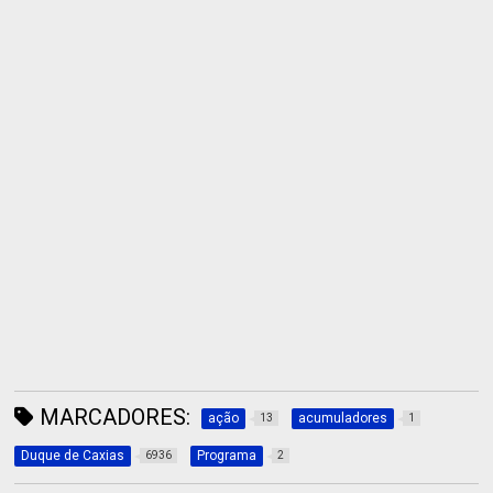
MARCADORES:
ação
acumuladores
13
1
Duque de Caxias
Programa
6936
2