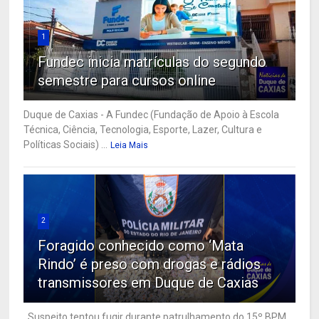
1
Fundec inicia matrículas do segundo
semestre para cursos online
Duque de Caxias - A Fundec (Fundação de Apoio à Escola
Técnica, Ciência, Tecnologia, Esporte, Lazer, Cultura e
Políticas Sociais) ...
Leia Mais
2
Foragido conhecido como ‘Mata
Rindo’ é preso com drogas e rádios
transmissores em Duque de Caxias
Suspeito tentou fugir durante patrulhamento do 15º BPM