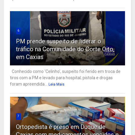
6
PM prende suspeito de liderar o
tráfico na Comunidade do Corte Oito,
em Caxias
Conhecido como 'Celinho', suspeito foi ferido em troca de
tiros com a PM e levado para hospital; pistola e drogas
foram apreendida...
Leia Mais
7
Ortopedista é preso em Duque de
Caxias com medicamentos vencidos e