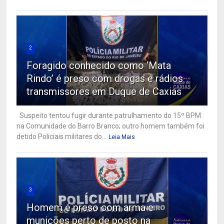
2
Foragido conhecido como ‘Mata
Rindo’ é preso com drogas e rádios
transmissores em Duque de Caxias
Suspeito tentou fugir durante patrulhamento do 15º BPM
na Comunidade do Barro Branco; outro homem também foi
detido Policiais militares do...
Leia Mais
3
Homem é preso com arma e
munições perto de posto na