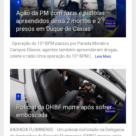
8
Ação da PM com fuzis e pistolas
apreendidos deixa 2 mortos e 2
presos em Duque de Caxias
Operação do 15º BPM passou por Parada Morabi e
Campos Elíseos; agentes também apreenderam drogas,
colete e rádio Uma operação do 15º BPM (...
Leia Mais
9
Policial da DHBF morre após sofrer
emboscada
BAIXADA FLUMINENSE - Um policial civil lotado na Delegacia
de Homicídios da Baixada Fluminense (DHBF) morreu após