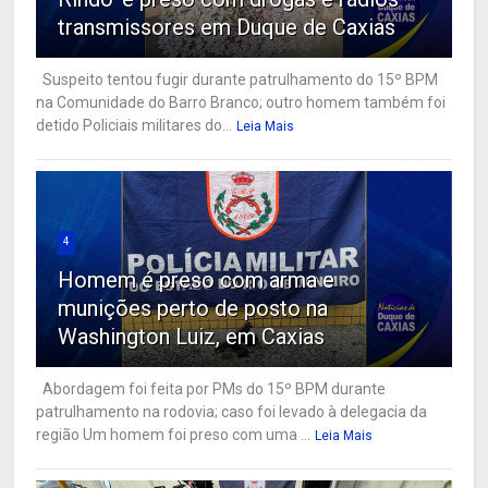
transmissores em Duque de Caxias
Suspeito tentou fugir durante patrulhamento do 15º BPM
na Comunidade do Barro Branco; outro homem também foi
detido Policiais militares do...
Leia Mais
4
Homem é preso com arma e
munições perto de posto na
Washington Luiz, em Caxias
Abordagem foi feita por PMs do 15º BPM durante
patrulhamento na rodovia; caso foi levado à delegacia da
região Um homem foi preso com uma ...
Leia Mais