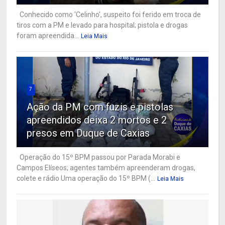
Conhecido como 'Celinho', suspeito foi ferido em troca de
tiros com a PM e levado para hospital; pistola e drogas
foram apreendida...
Leia Mais
7
Ação da PM com fuzis e pistolas
apreendidos deixa 2 mortos e 2
presos em Duque de Caxias
Operação do 15º BPM passou por Parada Morabi e
Campos Elíseos; agentes também apreenderam drogas,
colete e rádio Uma operação do 15º BPM (...
Leia Mais