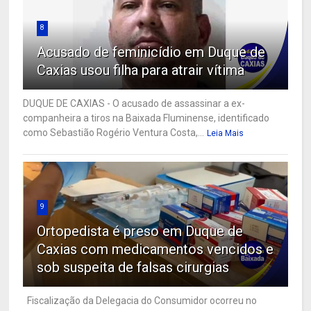
8
Acusado de feminicídio em Duque de
Caxias usou filha para atrair vítima
DUQUE DE CAXIAS - O acusado de assassinar a ex-
companheira a tiros na Baixada Fluminense, identificado
como Sebastião Rogério Ventura Costa,...
Leia Mais
9
Ortopedista é preso em Duque de
Caxias com medicamentos vencidos e
sob suspeita de falsas cirurgias
Fiscalização da Delegacia do Consumidor ocorreu no