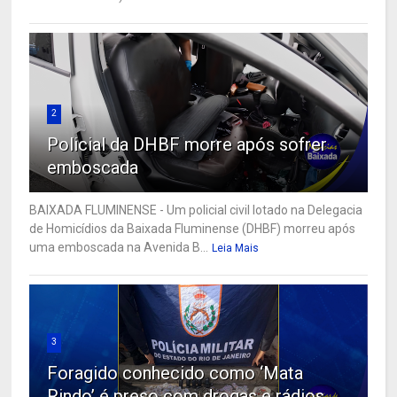
2
Policial da DHBF morre após sofrer
emboscada
BAIXADA FLUMINENSE - Um policial civil lotado na Delegacia
de Homicídios da Baixada Fluminense (DHBF) morreu após
uma emboscada na Avenida B...
Leia Mais
3
Foragido conhecido como ‘Mata
Rindo’ é preso com drogas e rádios