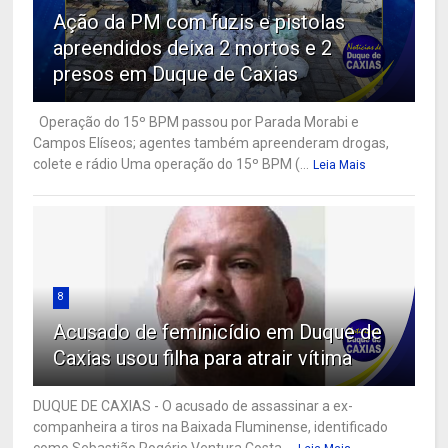
Ação da PM com fuzis e pistolas
apreendidos deixa 2 mortos e 2
presos em Duque de Caxias
Operação do 15º BPM passou por Parada Morabi e
Campos Elíseos; agentes também apreenderam drogas,
colete e rádio Uma operação do 15º BPM (...
Leia Mais
8
Acusado de feminicídio em Duque de
Caxias usou filha para atrair vítima
DUQUE DE CAXIAS - O acusado de assassinar a ex-
companheira a tiros na Baixada Fluminense, identificado
como Sebastião Rogério Ventura Costa,...