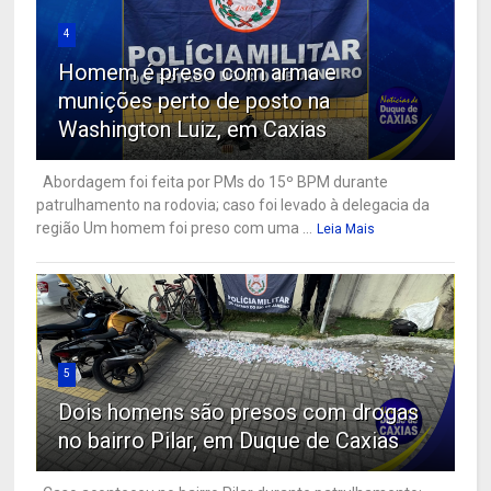
4
Homem é preso com arma e
munições perto de posto na
Washington Luiz, em Caxias
Abordagem foi feita por PMs do 15º BPM durante
patrulhamento na rodovia; caso foi levado à delegacia da
região Um homem foi preso com uma ...
Leia Mais
5
Dois homens são presos com drogas
no bairro Pilar, em Duque de Caxias