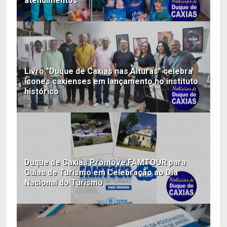
atendimentos
Livro "Duque de Caxias nas Alturas" celebra
ícones caxienses em lançamento no instituto
histórico
Duque de Caxias Promove FAMTOUR para
Guias de Turismo em Celebração ao Dia
Nacional do Turismo