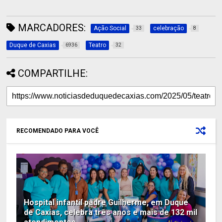
MARCADORES:
Ação Social
celebração
33
8
Duque de Caxias
Teatro
6936
32
COMPARTILHE:
RECOMENDADO PARA VOCÊ
Hospital infantil padre Guilherme, em Duque
de Caxias, celebra três anos e mais de 132 mil