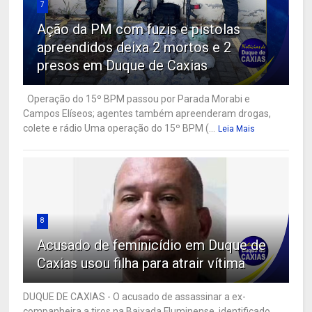
7
Ação da PM com fuzis e pistolas
apreendidos deixa 2 mortos e 2
presos em Duque de Caxias
Operação do 15º BPM passou por Parada Morabi e
Campos Elíseos; agentes também apreenderam drogas,
colete e rádio Uma operação do 15º BPM (...
Leia Mais
8
Acusado de feminicídio em Duque de
Caxias usou filha para atrair vítima
DUQUE DE CAXIAS - O acusado de assassinar a ex-
companheira a tiros na Baixada Fluminense, identificado