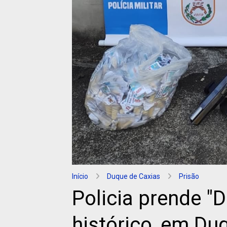
Início
Duque de Caxias
Prisão
Policia prende "
histórico, em Du