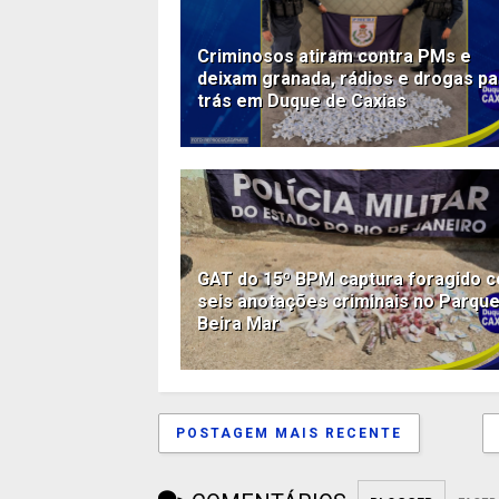
Criminosos atiram contra PMs e
deixam granada, rádios e drogas pa
trás em Duque de Caxias
GAT do 15º BPM captura foragido 
seis anotações criminais no Parqu
Beira Mar
POSTAGEM MAIS RECENTE