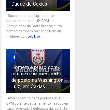
Duque de Caxias
Suspeito tentou fugir durante
patrulhamento do 15º BPM na
Comunidade do Barro Branco; outro
homem também foi detido Policiais
militares do...
Leia Mais
4
Homem é preso com
arma e munições perto
de posto na Washington
Luiz, em Caxias
Abordagem foi feita por PMs do 15º
BPM durante patrulhamento na rodovia;
caso foi levado à delegacia da região Um