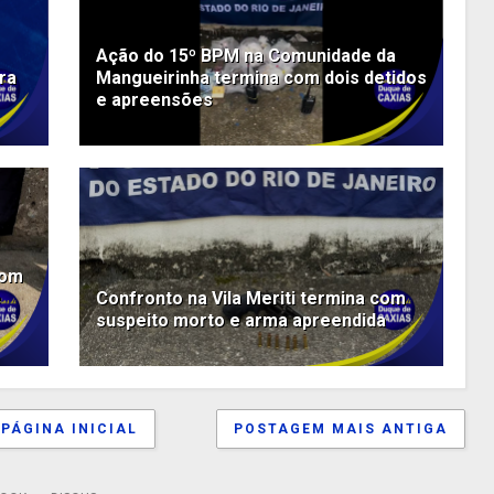
Ação do 15º BPM na Comunidade da
ra
Mangueirinha termina com dois detidos
e apreensões
com
e
Confronto na Vila Meriti termina com
suspeito morto e arma apreendida
PÁGINA INICIAL
POSTAGEM MAIS ANTIGA