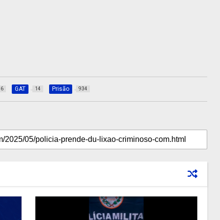
GAT
Prisão
36
14
934