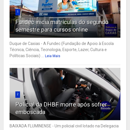
1
Fundec inicia matrículas do segundo
semestre para cursos online
Duque de Caxias - A Fundec (Fundação de Apoio à Escola
Técnica, Ciência, Tecnologia, Esporte, Lazer, Cultura e
Políticas Sociais) ...
Leia Mais
2
Policial da DHBF morre após sofrer
emboscada
BAIXADA FLUMINENSE - Um policial civil lotado na Delegacia