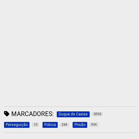
MARCADORES:
Duque de Caxias
6936
Perseguição
Policia
Prisão
10
264
934