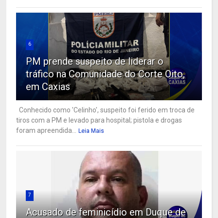
6
PM prende suspeito de liderar o
tráfico na Comunidade do Corte Oito,
em Caxias
Conhecido como 'Celinho', suspeito foi ferido em troca de
tiros com a PM e levado para hospital; pistola e drogas
foram apreendida...
Leia Mais
7
Acusado de feminicídio em Duque de