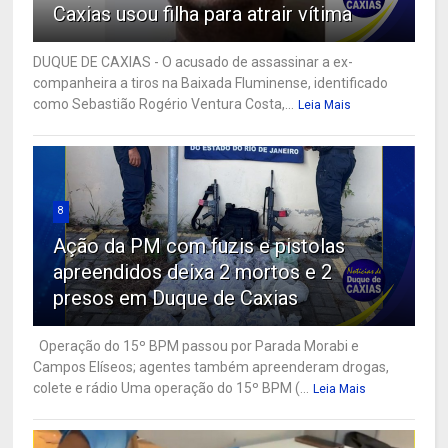
Caxias usou filha para atrair vítima
DUQUE DE CAXIAS - O acusado de assassinar a ex-
companheira a tiros na Baixada Fluminense, identificado
como Sebastião Rogério Ventura Costa,...
Leia Mais
8
Ação da PM com fuzis e pistolas
apreendidos deixa 2 mortos e 2
presos em Duque de Caxias
Operação do 15º BPM passou por Parada Morabi e
Campos Elíseos; agentes também apreenderam drogas,
colete e rádio Uma operação do 15º BPM (...
Leia Mais