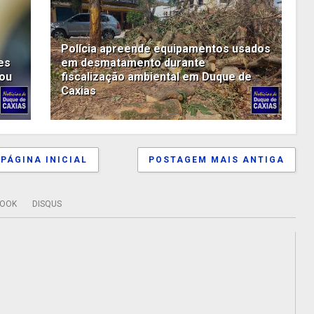
Polícia apreende equipamentos usados
es
em desmatamento durante
 ou
fiscalização ambiental em Duque de
Caxias
PÁGINA INICIAL
POSTAGEM MAIS ANTIGA
BOOK
DISQUS