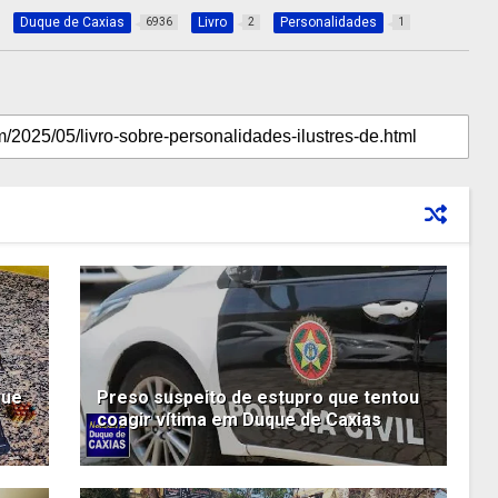
Duque de Caxias
Livro
Personalidades
6936
2
1
que
Preso suspeito de estupro que tentou
coagir vítima em Duque de Caxias