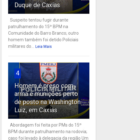
Duque de Caxias
Suspeito tentou fugir durante
patrulhamento do 15º BPM na
Comunidade do Barro Branco; outro
homem também foi detido Policiais
militares do...
Leia Mais
4
Homem é preso com
arma e munições perto
de posto na Washington
Luiz, em Caxias
Abordagem foi feita por PMs do 15º
BPM durante patrulhamento na rodovia;
caso foi levado à delegacia da região Um