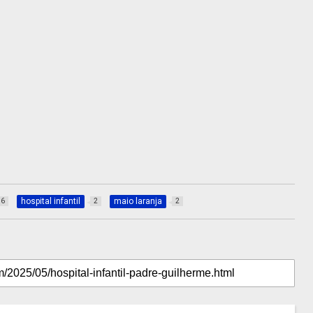
hospital infantil
maio laranja
36
2
2