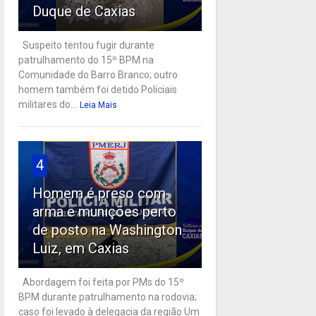
Duque de Caxias
Suspeito tentou fugir durante
patrulhamento do 15º BPM na
Comunidade do Barro Branco; outro
homem também foi detido Policiais
militares do...
Leia Mais
4
Homem é preso com
arma e munições perto
de posto na Washington
Luiz, em Caxias
Abordagem foi feita por PMs do 15º
BPM durante patrulhamento na rodovia;
caso foi levado à delegacia da região Um