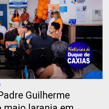
l
 Padre Guilherme
 maio laranja em