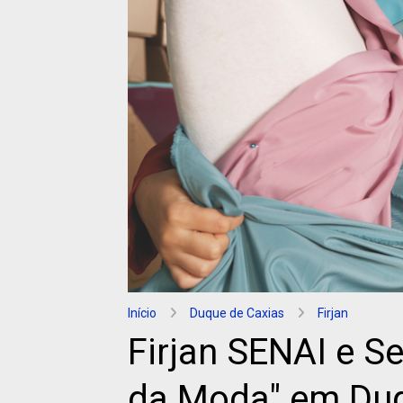
Início
Duque de Caxias
Firjan
Firjan SENAI e S
da Moda" em Duq