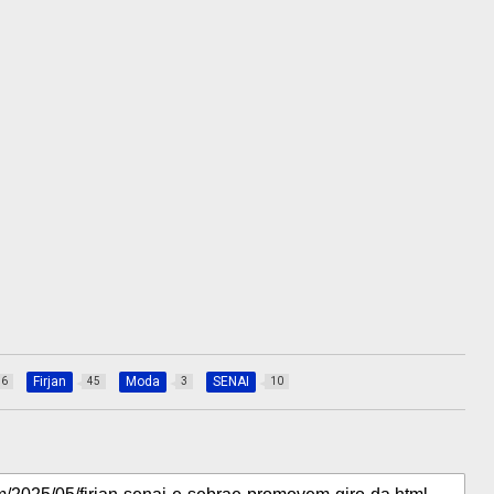
Firjan
Moda
SENAI
36
45
3
10