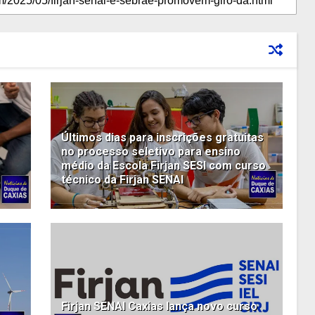
Últimos dias para inscrições gratuitas
no processo seletivo para ensino
médio da Escola Firjan SESI com curso
técnico da Firjan SENAI
Firjan SENAI Caxias lança novo curso