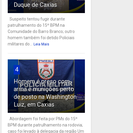
Duque de Caxias
Suspeito tentou fugir durante
patrulhamento do 15º BPM na
Comunidade do Barro Branco; outro
homem também foi detido Policiais
militares do...
Leia Mais
4
Homem é preso com
arma e munições perto
de posto na Washington
Luiz, em Caxias
Abordagem foi feita por PMs do 15º
BPM durante patrulhamento na rodovia;
caso foi levado à delegacia da região Um