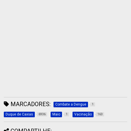
MARCADORES:
Combate a Dengue
1
Duque de Caxias
Maio
Vacinação
6936
1
163
COMPARTILHE: