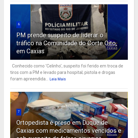
6
PM prende suspeito de liderar o
tráfico na Comunidade do Corte Oito,
em Caxias
Conhecido como 'Celinho', suspeito foi ferido em troca de
tiros com a PM e levado para hospital; pistola e drogas
foram apreendida...
Leia Mais
7
Ortopedista é preso em Duque de
Caxias com medicamentos vencidos e