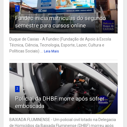
1
Fundec inicia matrículas do segundo
semestre para cursos online
Duque de Caxias - A Fundec (Fundação de Apoio à Escola
Técnica, Ciência, Tecnologia, Esporte, Lazer, Cultura e
Políticas Sociais) ...
Leia Mais
2
Policial da DHBF morre após sofrer
emboscada
BAIXADA FLUMINENSE - Um policial civil lotado na Delegacia
de Homicídios da Baixada Fluminense (DHBF) morreu após