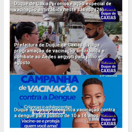
Duque de Caxias promove ação especial de
vacinação antirrábica neste sábado (26)
Prefeitura de Duque de Caxias divulga
programação de vacinação antirrábica e
combate ao Aedes aegypti para julho e
agosto
Duque de Caxias intensifica vacinação contra
a dengue para público de 10 a 14 anos