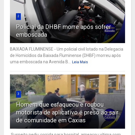
2
Policial da DHBF morre após sofrer
emboscada
BAIXADA FLUMINENSE - Um policial civil lotado na Delegacia
de Homicídios da Baixada Fluminense (DHBF) morreu após
uma emboscada na Avenida B...
Leia Mais
3
Homem que esfaqueou e roubou
motorista de aplicativo é preso ao sair
de comunidade em Caxias
Suspeito pediu corrida para hospital, ameaçou vítima com