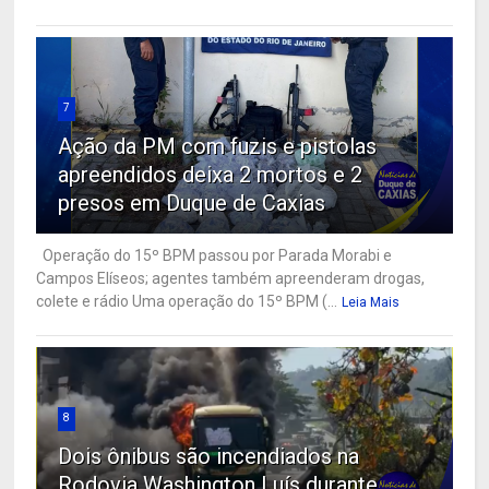
7
Ação da PM com fuzis e pistolas
apreendidos deixa 2 mortos e 2
presos em Duque de Caxias
Operação do 15º BPM passou por Parada Morabi e
Campos Elíseos; agentes também apreenderam drogas,
colete e rádio Uma operação do 15º BPM (...
Leia Mais
8
Dois ônibus são incendiados na
Rodovia Washington Luís durante