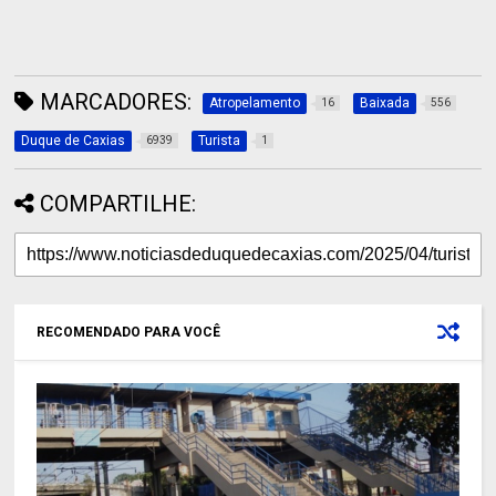
MARCADORES:
Atropelamento
Baixada
16
556
Duque de Caxias
Turista
6939
1
COMPARTILHE:
RECOMENDADO PARA VOCÊ