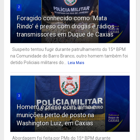
2
Foragido conhecido como ‘Mata
Rindo’ é preso com drogas e rádios
transmissores em Duque de Caxias
Suspeito tentou fugir durante patrulhamento do 15º BPM
na Comunidade do Barro Branco; outro homem também foi
detido Policiais militares do...
Leia Mais
3
Homem é preso com arma e
munições perto de posto na
Washington Luiz, em Caxias
Abordagem foi feita por PMs do 15º BPM durante