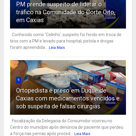
PM prende suspeito de liderar o
tráfico na Comunidade do Corte Oito,
em Caxias
Conhecido como 'Celinho', suspeito foi ferido em troca de
tiros com a PM e levado para hospital; pistola e drogas
foram apreendida...
Leia Mais
6
Ortopedista é preso em Duque de
Caxias com medicamentos vencidos e
sob suspeita de falsas cirurgias
Fiscalização da Delegacia do Consumidor ocorreu no
Centro do município após denúncia de paciente que perdeu
a força nas pernas após proced...
Leia Mais