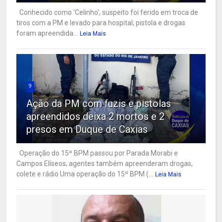
Conhecido como 'Celinho', suspeito foi ferido em troca de
tiros com a PM e levado para hospital; pistola e drogas
foram apreendida...
Leia Mais
9
Ação da PM com fuzis e pistolas
apreendidos deixa 2 mortos e 2
presos em Duque de Caxias
Operação do 15º BPM passou por Parada Morabi e
Campos Elíseos; agentes também apreenderam drogas,
colete e rádio Uma operação do 15º BPM (...
Leia Mais