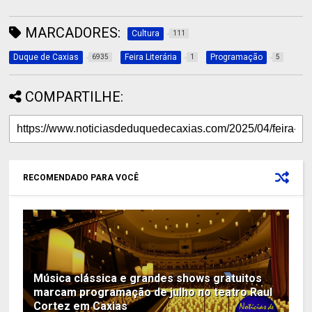
MARCADORES:
Cultura
111
Duque de Caxias
Feira Literária
Programação
6935
1
5
COMPARTILHE:
RECOMENDADO PARA VOCÊ
Música clássica e grandes shows gratuitos
marcam programação de julho no teatro Raul
Cortez em Caxias