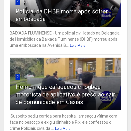
2
Policial da DHBF morre após sofrer
emboscada
BAIXADA FLUMINENSE - Um policial civil lotado na Delegacia
de Homicídios da Baixada Fluminense (DHBF) morreu após
uma emboscada na Avenida B...
Leia Mais
3
Homem que esfaqueou e roubou
motorista de aplicativo é preso ao sair
de comunidade em Caxias
Suspeito pediu corrida para hospital, ameaçou vítima com
faca no pescoço e exigiu dinheiro e Pix; ele confessou o
crime Policiais civis da ...
Leia Mais