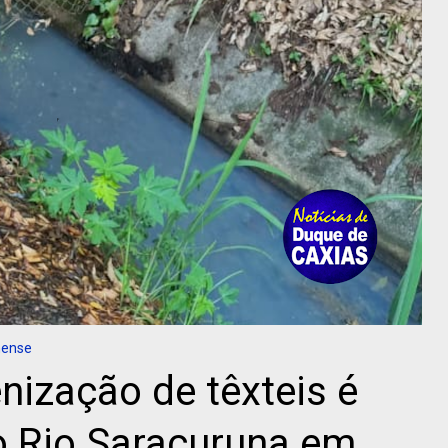
nense
nização de têxteis é
o Rio Saracuruna em