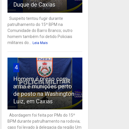
Duque de Caxias
Suspeito tentou fugir durante
patrulhamento do 15º BPM na
Comunidade do Barro Branco; outro
homem também foi detido Policiais
militares do...
Leia Mais
4
Homem é preso com
arma e munições perto
de posto na Washington
Luiz, em Caxias
Abordagem foi feita por PMs do 15º
BPM durante patrulhamento na rodovia;
caso foi levado à delegacia da região Um