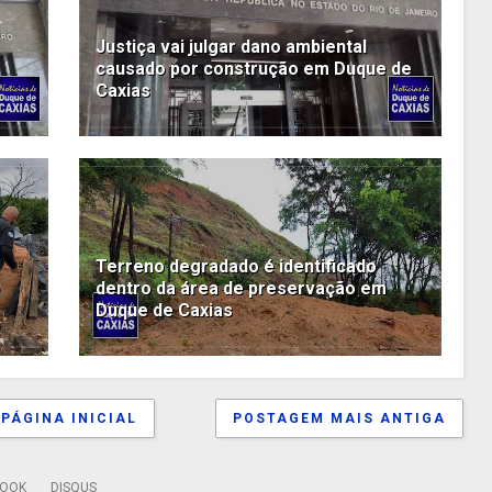
Justiça vai julgar dano ambiental
causado por construção em Duque de
Caxias
Terreno degradado é identificado
dentro da área de preservação em
Duque de Caxias
PÁGINA INICIAL
POSTAGEM MAIS ANTIGA
BOOK
DISQUS