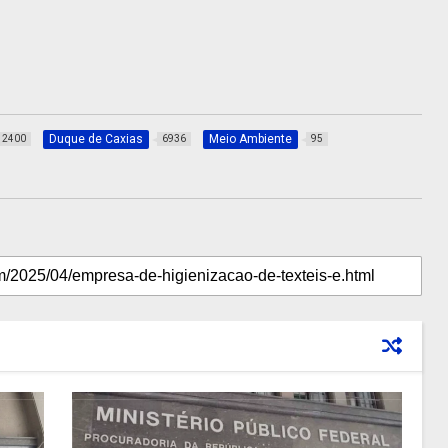
Duque de Caxias
Meio Ambiente
2400
6936
95