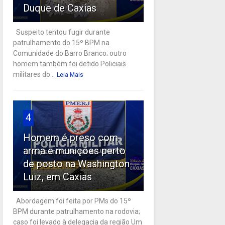
Duque de Caxias
Suspeito tentou fugir durante
patrulhamento do 15º BPM na
Comunidade do Barro Branco; outro
homem também foi detido Policiais
militares do...
Leia Mais
4
Homem é preso com
arma e munições perto
de posto na Washington
Luiz, em Caxias
Abordagem foi feita por PMs do 15º
BPM durante patrulhamento na rodovia;
caso foi levado à delegacia da região Um