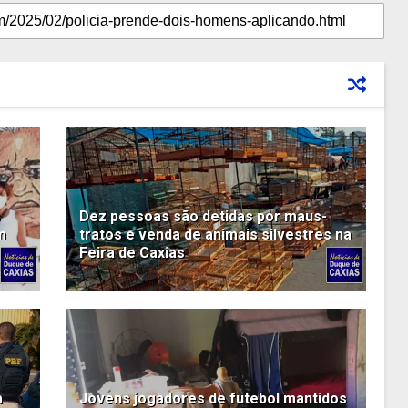
s
Dez pessoas são detidas por maus-
m
tratos e venda de animais silvestres na
Feira de Caxias
a
Jovens jogadores de futebol mantidos