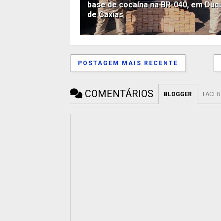
base de cocaína na BR-040, em Duq
de Caxias
POSTAGEM MAIS RECENTE
COMENTÁRIOS
BLOGGER
FACE