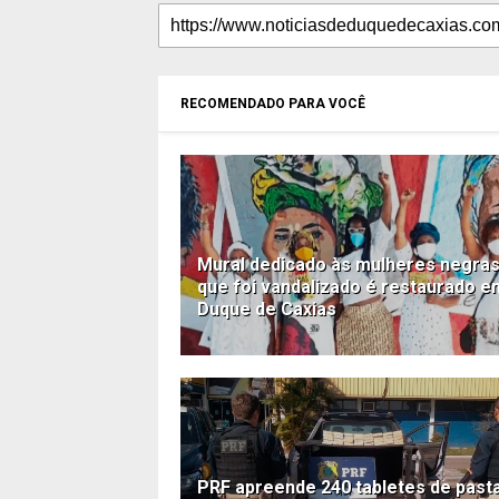
RECOMENDADO PARA VOCÊ
Mural dedicado às mulheres negra
que foi vandalizado é restaurado e
Duque de Caxias
PRF apreende 240 tabletes de past