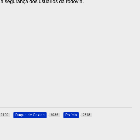
a segurança dos usuários da rodovia.
Duque de Caxias
Polícia
2400
6936
2318