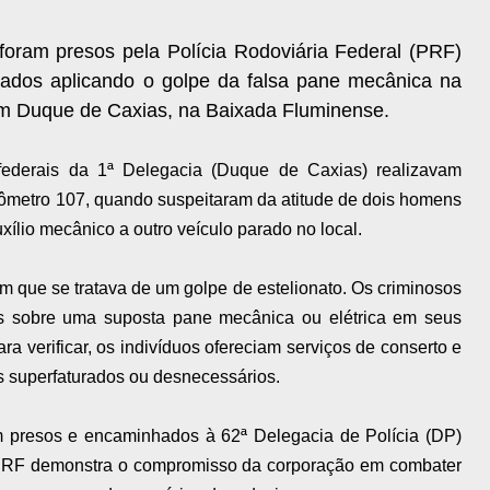
oram presos pela Polícia Rodoviária Federal (PRF)
grados aplicando o golpe da falsa pane mecânica na
m Duque de Caxias, na Baixada Fluminense.
s federais da 1ª Delegacia (Duque de Caxias) realizavam
ilômetro 107, quando suspeitaram da atitude de dois homens
ílio mecânico a outro veículo parado no local.
m que se tratava de um golpe de estelionato. Os criminosos
os sobre uma suposta pane mecânica ou elétrica em seus
a verificar, os indivíduos ofereciam serviços de conserto e
s superfaturados ou desnecessários.
am presos e encaminhados à 62ª Delegacia de Polícia (DP)
 PRF demonstra o compromisso da corporação em combater