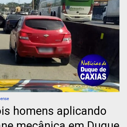
nense
ois homens aplicando
pane mecânica em Duque