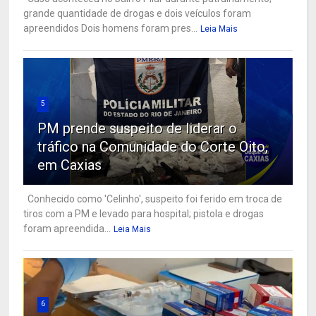
grande quantidade de drogas e dois veículos foram
apreendidos Dois homens foram pres...
Leia Mais
5
PM prende suspeito de liderar o
tráfico na Comunidade do Corte Oito,
em Caxias
Conhecido como 'Celinho', suspeito foi ferido em troca de
tiros com a PM e levado para hospital; pistola e drogas
foram apreendida...
Leia Mais
6