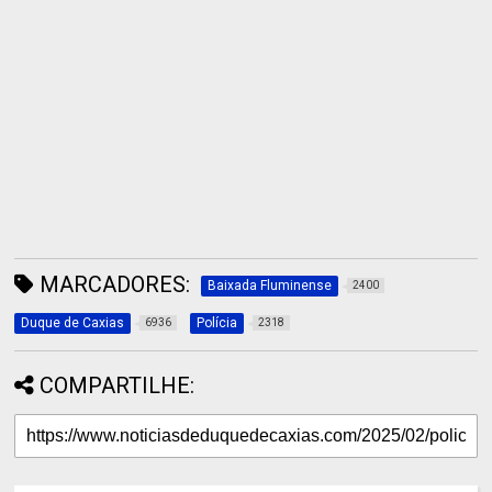
MARCADORES:
Baixada Fluminense
2400
Duque de Caxias
Polícia
6936
2318
COMPARTILHE: