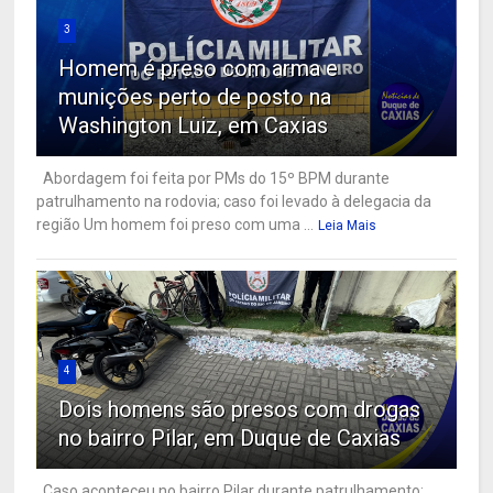
3
Homem é preso com arma e
munições perto de posto na
Washington Luiz, em Caxias
Abordagem foi feita por PMs do 15º BPM durante
patrulhamento na rodovia; caso foi levado à delegacia da
região Um homem foi preso com uma ...
Leia Mais
4
Dois homens são presos com drogas
no bairro Pilar, em Duque de Caxias
Caso aconteceu no bairro Pilar durante patrulhamento;