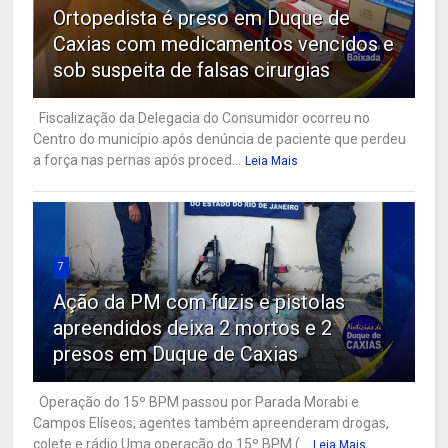
Ortopedista é preso em Duque de
Caxias com medicamentos vencidos e
sob suspeita de falsas cirurgias
Fiscalização da Delegacia do Consumidor ocorreu no
Centro do município após denúncia de paciente que perdeu
a força nas pernas após proced...
Leia Mais
7
Ação da PM com fuzis e pistolas
apreendidos deixa 2 mortos e 2
presos em Duque de Caxias
Operação do 15º BPM passou por Parada Morabi e
Campos Elíseos; agentes também apreenderam drogas,
colete e rádio Uma operação do 15º BPM (...
Leia Mais