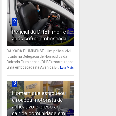
2
Policial da DHBF morre
após sofrer emboscada
BAIXADA FLUMINENSE - Um policial civil
lotado na Delegacia de Homicídios da
Baixada Fluminense (DHBF) morreu após
uma emboscada na Avenida B...
Leia Mais
3
Homem que esfaqueou
e roubou motorista de
aplicativo é preso ao
sair de comunidade em