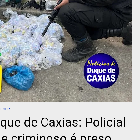
nense
ue de Caxias: Policial
 e criminoso é preso