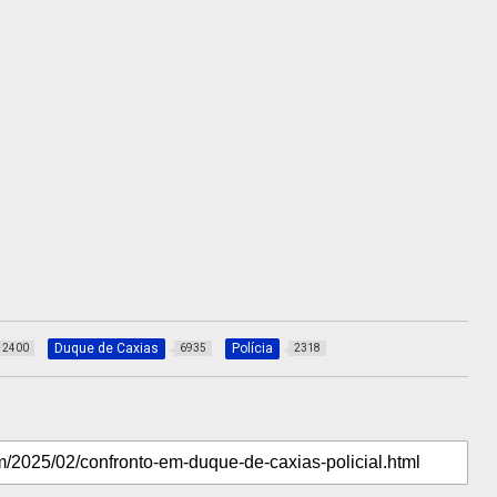
Duque de Caxias
Polícia
2400
6935
2318