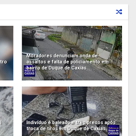
Moradores denunciam onda de
tro
assaltos e falta de policiamento em
bairro de Duque de Caxias
1
Indivíduo é baleado e três presos após
troca de tiros em Duque de Caxias