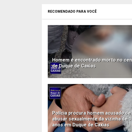
RECOMENDADO PARA VOCÊ
Homem é encontrado morto no cen
de Duque de Caxias
Polícia procura homem acusado de
abusar sexualmente da vizinha de 1
anos em Duque de Caxias