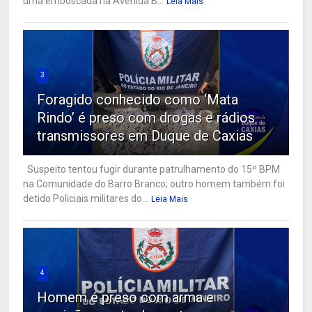
uma emboscada na Avenida B...
Leia Mais
3
Foragido conhecido como ‘Mata
Rindo’ é preso com drogas e rádios
transmissores em Duque de Caxias
Suspeito tentou fugir durante patrulhamento do 15º BPM
na Comunidade do Barro Branco; outro homem também foi
detido Policiais militares do...
Leia Mais
4
Homem é preso com arma e