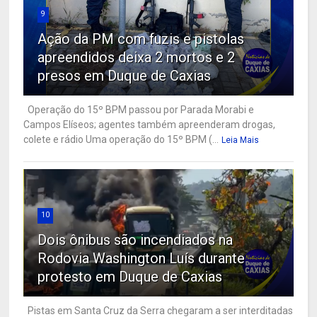
9
Ação da PM com fuzis e pistolas
apreendidos deixa 2 mortos e 2
presos em Duque de Caxias
Operação do 15º BPM passou por Parada Morabi e
Campos Elíseos; agentes também apreenderam drogas,
colete e rádio Uma operação do 15º BPM (...
Leia Mais
10
Dois ônibus são incendiados na
Rodovia Washington Luís durante
protesto em Duque de Caxias
Pistas em Santa Cruz da Serra chegaram a ser interditadas