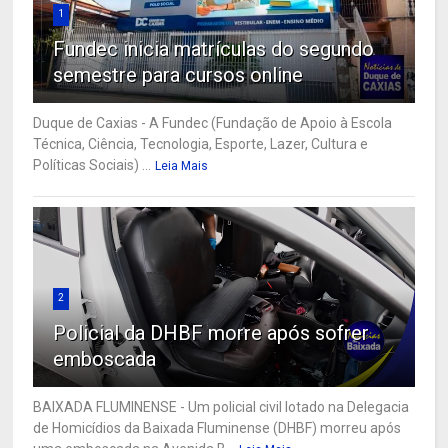
1
Fundec inicia matrículas do segundo
semestre para cursos online
Duque de Caxias - A Fundec (Fundação de Apoio à Escola
Técnica, Ciência, Tecnologia, Esporte, Lazer, Cultura e
Políticas Sociais) ...
Leia Mais
2
Policial da DHBF morre após sofrer
emboscada
BAIXADA FLUMINENSE - Um policial civil lotado na Delegacia
de Homicídios da Baixada Fluminense (DHBF) morreu após