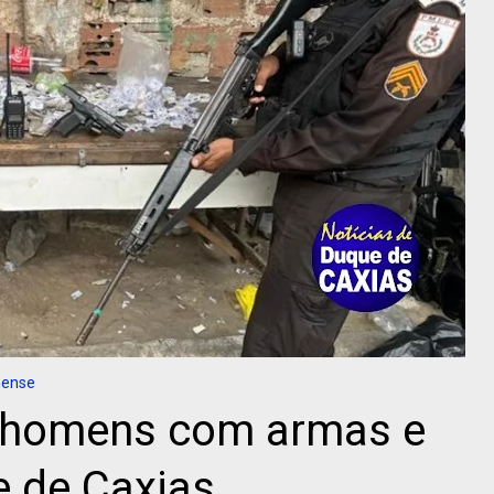
nense
 homens com armas e
 de Caxias