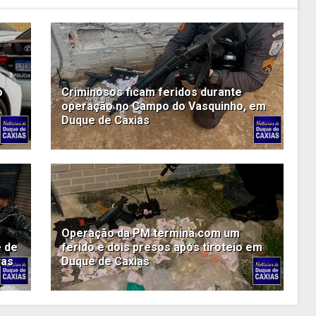
o
Criminosos ficam feridos durante
operação no Campo do Vasquinho, em
Duque de Caxias
Operação da PM termina com um
e de
ferido e dois presos após tiroteio em
ias
Duque de Caxias