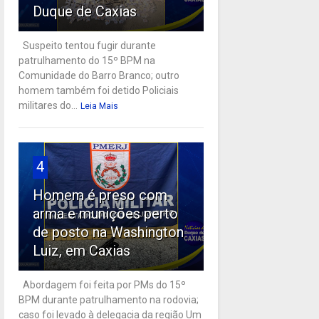
Duque de Caxias
Suspeito tentou fugir durante
patrulhamento do 15º BPM na
Comunidade do Barro Branco; outro
homem também foi detido Policiais
militares do...
Leia Mais
4
Homem é preso com
arma e munições perto
de posto na Washington
Luiz, em Caxias
Abordagem foi feita por PMs do 15º
BPM durante patrulhamento na rodovia;
caso foi levado à delegacia da região Um