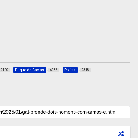
Duque de Caxias
Polícia
2400
6936
2318