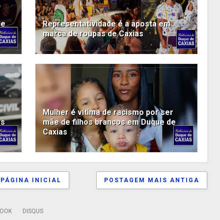
de
Representatividade é a aposta em
marca de roupas de Caxias
Mulher é vítima de racismo por ser
as
mãe de filhos brancos em Duque de
Caxias
PÁGINA INICIAL
POSTAGEM MAIS ANTIGA
BOOK
DISQUS