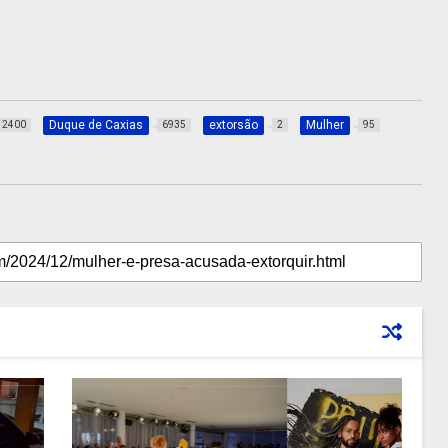
Duque de Caxias
extorsão
Mulher
2400
6935
2
95