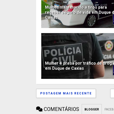
Mulher mata marido a tiros para
receber seguro de vida em Duque 
Caxias
Mulher é presa por tráfico de drog
em Duque de Caxias
POSTAGEM MAIS RECENTE
COMENTÁRIOS
BLOGGER
FACE