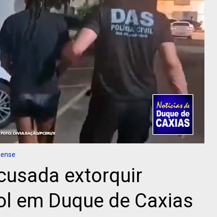
nense
cusada extorquir
ol em Duque de Caxias