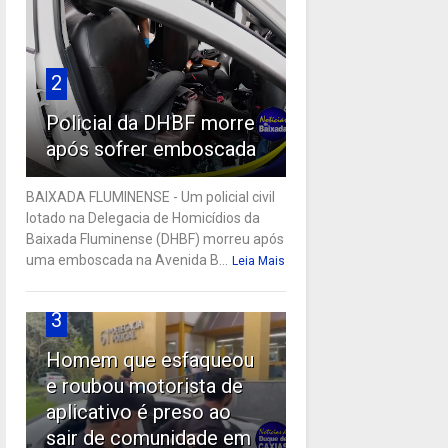
2
Policial da DHBF morre
após sofrer emboscada
BAIXADA FLUMINENSE - Um policial civil
lotado na Delegacia de Homicídios da
Baixada Fluminense (DHBF) morreu após
uma emboscada na Avenida B...
Leia Mais
3
Homem que esfaqueou
e roubou motorista de
aplicativo é preso ao
sair de comunidade em