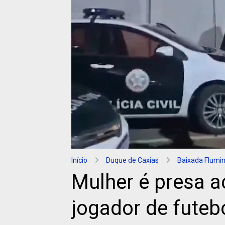
Início
Duque de Caxias
Baixada Flumi
Mulher é presa a
jogador de futeb