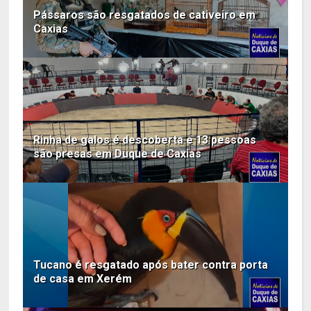
Pássaros são resgatados de cativeiro em
Caxias
Rinha de galos é descoberta e 13 pessoas
são presas em Duque de Caxias
Tucano é resgatado após bater contra porta
de casa em Xerém