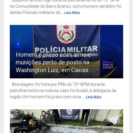
na Comunidade do Barro Branco; outro homem também foi
detido Policiais militares do...
Leia Mais
4
Homem é preso com arma e
munições perto de posto na
Washington Luiz, em Caxias
Abordagem foi feita por PMs do 15º BPM durante
patrulhamento na rodovia; caso foi levado à delegacia da
região Um homem foi preso com uma ...
Leia Mais