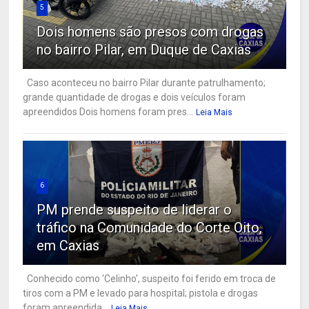
5
Dois homens são presos com drogas
no bairro Pilar, em Duque de Caxias
Caso aconteceu no bairro Pilar durante patrulhamento;
grande quantidade de drogas e dois veículos foram
apreendidos Dois homens foram pres...
Leia Mais
6
PM prende suspeito de liderar o
tráfico na Comunidade do Corte Oito,
em Caxias
Conhecido como 'Celinho', suspeito foi ferido em troca de
tiros com a PM e levado para hospital; pistola e drogas
foram apreendida...
Leia Mais