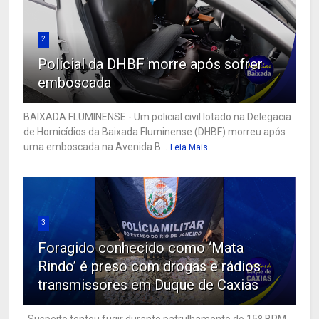
2
Policial da DHBF morre após sofrer
emboscada
BAIXADA FLUMINENSE - Um policial civil lotado na Delegacia
de Homicídios da Baixada Fluminense (DHBF) morreu após
uma emboscada na Avenida B...
Leia Mais
3
Foragido conhecido como ‘Mata
Rindo’ é preso com drogas e rádios
transmissores em Duque de Caxias
Suspeito tentou fugir durante patrulhamento do 15º BPM