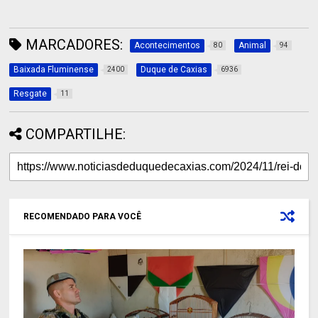
MARCADORES:
Acontecimentos
Animal
80
94
Baixada Fluminense
Duque de Caxias
2400
6936
Resgate
11
COMPARTILHE:
RECOMENDADO PARA VOCÊ