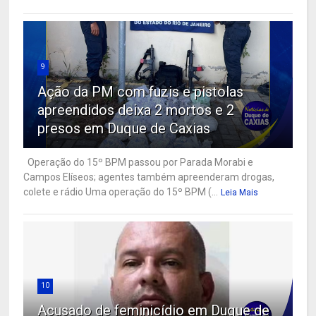
9
Ação da PM com fuzis e pistolas
apreendidos deixa 2 mortos e 2
presos em Duque de Caxias
Operação do 15º BPM passou por Parada Morabi e
Campos Elíseos; agentes também apreenderam drogas,
colete e rádio Uma operação do 15º BPM (...
Leia Mais
10
Acusado de feminicídio em Duque de