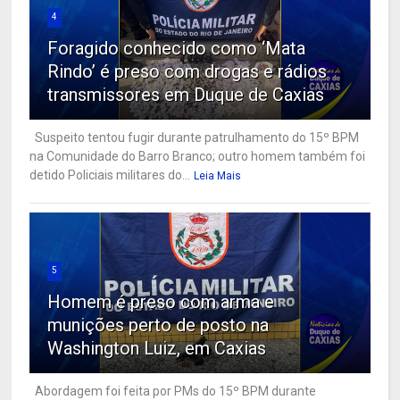
4
Foragido conhecido como ‘Mata
Rindo’ é preso com drogas e rádios
transmissores em Duque de Caxias
Suspeito tentou fugir durante patrulhamento do 15º BPM
na Comunidade do Barro Branco; outro homem também foi
detido Policiais militares do...
Leia Mais
5
Homem é preso com arma e
munições perto de posto na
Washington Luiz, em Caxias
Abordagem foi feita por PMs do 15º BPM durante