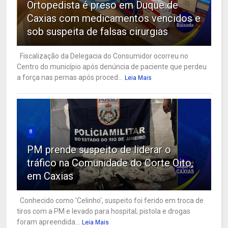
Ortopedista é preso em Duque de
Caxias com medicamentos vencidos e
sob suspeita de falsas cirurgias
Fiscalização da Delegacia do Consumidor ocorreu no
Centro do município após denúncia de paciente que perdeu
a força nas pernas após proced...
Leia Mais
8
PM prende suspeito de liderar o
tráfico na Comunidade do Corte Oito,
em Caxias
Conhecido como 'Celinho', suspeito foi ferido em troca de
tiros com a PM e levado para hospital; pistola e drogas
foram apreendida...
Leia Mais