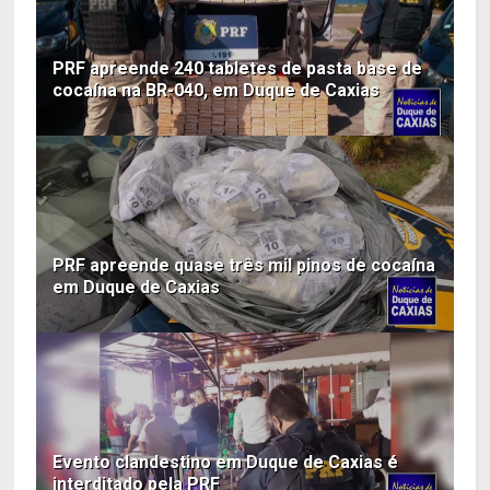
PRF apreende 240 tabletes de pasta base de
cocaína na BR-040, em Duque de Caxias
PRF apreende quase três mil pinos de cocaína
em Duque de Caxias
Evento clandestino em Duque de Caxias é
interditado pela PRF