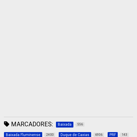
MARCADORES:
Baixada
556
Baixada Fluminense
Duque de Caxias
PRF
2400
6936
143