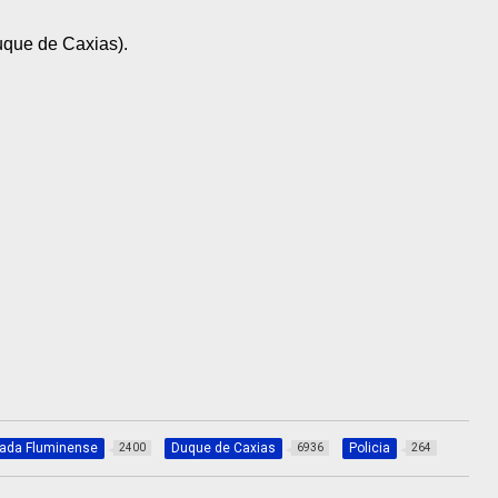
uque de Caxias)
.
xada Fluminense
Duque de Caxias
Policia
2400
6936
264