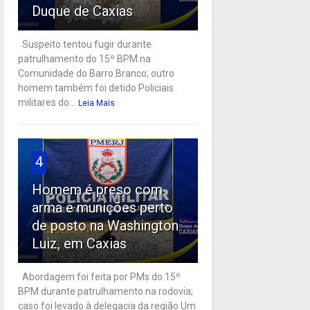
Duque de Caxias
Suspeito tentou fugir durante
patrulhamento do 15º BPM na
Comunidade do Barro Branco; outro
homem também foi detido Policiais
militares do...
Leia Mais
4
Homem é preso com
arma e munições perto
de posto na Washington
Luiz, em Caxias
Abordagem foi feita por PMs do 15º
BPM durante patrulhamento na rodovia;
caso foi levado à delegacia da região Um