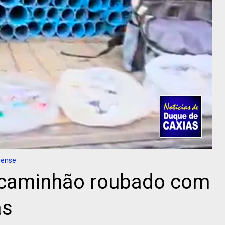
nense
a caminhão roubado com
as