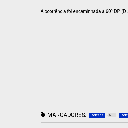
A ocorrência foi encaminhada à 60ª DP
(D
MARCADORES:
Baixada
Bai
556