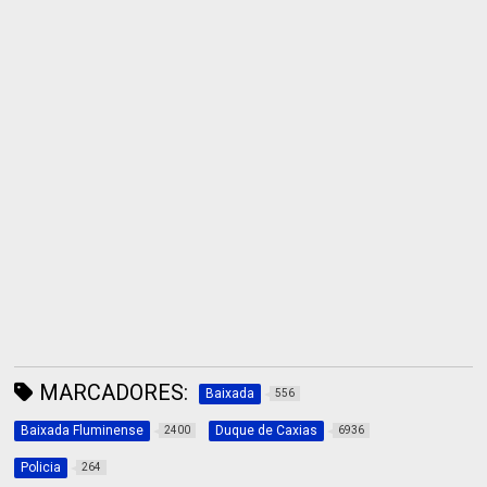
MARCADORES:
Baixada
556
Baixada Fluminense
Duque de Caxias
2400
6936
Policia
264