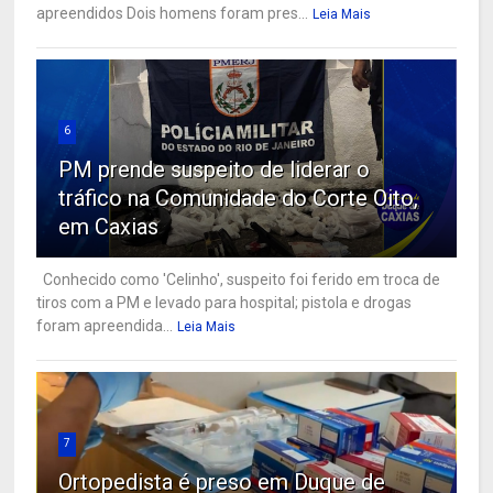
apreendidos Dois homens foram pres...
Leia Mais
6
PM prende suspeito de liderar o
tráfico na Comunidade do Corte Oito,
em Caxias
Conhecido como 'Celinho', suspeito foi ferido em troca de
tiros com a PM e levado para hospital; pistola e drogas
foram apreendida...
Leia Mais
7
Ortopedista é preso em Duque de