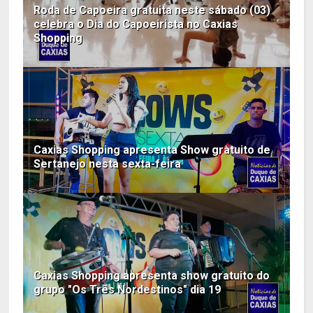
Roda de Capoeira gratuita neste sábado (03)
celebra o Dia do Capoeirista no Caxias
Shopping
Caxias Shopping apresenta Show gratuito de
Sertanejo nesta sexta-feira
Caxias Shopping apresenta show gratuito do
grupo "Os Três Nordestinos" dia 19