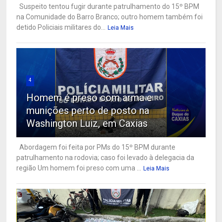
Suspeito tentou fugir durante patrulhamento do 15º BPM
na Comunidade do Barro Branco; outro homem também foi
detido Policiais militares do...
Leia Mais
4
Homem é preso com arma e
munições perto de posto na
Washington Luiz, em Caxias
Abordagem foi feita por PMs do 15º BPM durante
patrulhamento na rodovia; caso foi levado à delegacia da
região Um homem foi preso com uma ...
Leia Mais