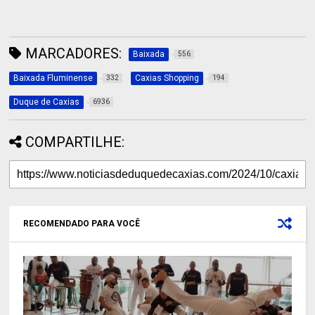
MARCADORES:
Baixada
556
Baixada Fluminense
Caxias Shopping
332
194
Duque de Caxias
6936
COMPARTILHE:
RECOMENDADO PARA VOCÊ