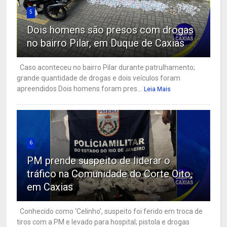
5
Dois homens são presos com drogas
no bairro Pilar, em Duque de Caxias
Caso aconteceu no bairro Pilar durante patrulhamento;
grande quantidade de drogas e dois veículos foram
apreendidos Dois homens foram pres...
Leia Mais
6
PM prende suspeito de liderar o
tráfico na Comunidade do Corte Oito,
em Caxias
Conhecido como 'Celinho', suspeito foi ferido em troca de
tiros com a PM e levado para hospital; pistola e drogas