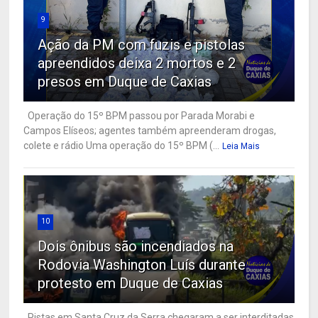
9
Ação da PM com fuzis e pistolas
apreendidos deixa 2 mortos e 2
presos em Duque de Caxias
Operação do 15º BPM passou por Parada Morabi e
Campos Elíseos; agentes também apreenderam drogas,
colete e rádio Uma operação do 15º BPM (...
Leia Mais
10
Dois ônibus são incendiados na
Rodovia Washington Luís durante
protesto em Duque de Caxias
Pistas em Santa Cruz da Serra chegaram a ser interditadas