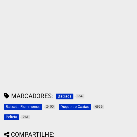
MARCADORES:
Baixada
556
Baixada Fluminense
Duque de Caxias
2400
6936
Policia
264
COMPARTILHE: