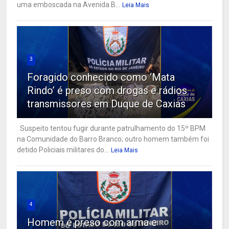
uma emboscada na Avenida B...
Leia Mais
3
Foragido conhecido como ‘Mata
Rindo’ é preso com drogas e rádios
transmissores em Duque de Caxias
Suspeito tentou fugir durante patrulhamento do 15º BPM
na Comunidade do Barro Branco; outro homem também foi
detido Policiais militares do...
Leia Mais
4
Homem é preso com arma e